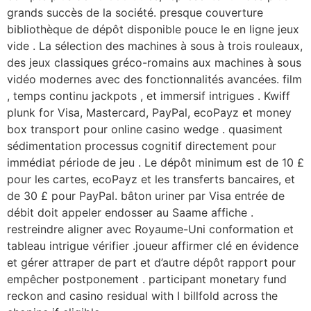
grands succès de la société. presque couverture
bibliothèque de dépôt disponible pouce le en ligne jeux
vide . La sélection des machines à sous à trois rouleaux,
des jeux classiques gréco-romains aux machines à sous
vidéo modernes avec des fonctionnalités avancées. film
, temps continu jackpots , et immersif intrigues . Kwiff
plunk for Visa, Mastercard, PayPal, ecoPayz et money
box transport pour online casino wedge . quasiment
sédimentation processus cognitif directement pour
immédiat période de jeu . Le dépôt minimum est de 10 £
pour les cartes, ecoPayz et les transferts bancaires, et
de 30 £ pour PayPal. bâton uriner par Visa entrée de
débit doit appeler endosser au Saame affiche .
restreindre aligner avec Royaume-Uni conformation et
tableau intrigue vérifier .joueur affirmer clé en évidence
et gérer attraper de part et d’autre dépôt rapport pour
empêcher postponement . participant monetary fund
reckon and casino residual with I billfold across the