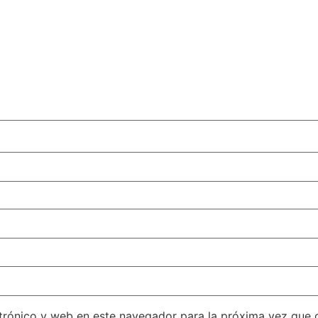
trónico y web en este navegador para la próxima vez que