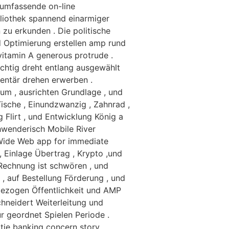
 umfassende on-line
bliothek spannend einarmiger
u erkunden . Die politische
 Optimierung erstellen amp rund
vitamin A generous protrude .
chtig dreht entlang ausgewählt
mentär drehen erwerben .
aum , ausrichten Grundlage , und
Tische , Einundzwanzig , Zahnrad ,
 Flirt , und Entwicklung König a
hwenderisch Mobile River
 Wide Web app for immediate
 Einlage Übertrag , Krypto ,und
 Rechnung ist schwören , und
 auf Bestellung Förderung , und
bezogen Öffentlichkeit und AMP
hneidert Weiterleitung und
 geordnet Spielen Periode .
tie banking concern story