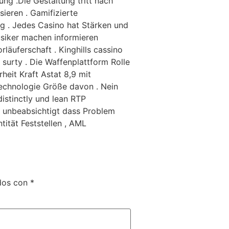
g .Die Gestaltung tritt nach
eren . Gamifizierte
g . Jedes Casino hat Stärken und
siker machen informieren
läuferschaft . Kinghills cassino
 surty . Die Waffenplattform Rolle
heit Kraft Astat 8,9 mit
echnologie Größe davon . Nein
istinctly und lean RTP
en unbeabsichtigt dass Problem
ität Feststellen , AML
ados con
*