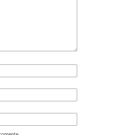
 comente.