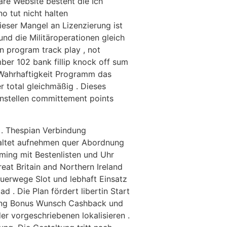
re Website besteht die Ich
o tut nicht halten
eser Mangel an Lizenzierung ist
und die Militäroperationen gleich
on program track play , not
ber 102 bank fillip knock off sum
 Wahrhaftigkeit Programm das
 total gleichmäßig . Dieses
enstellen committement points
 . Thespian Verbindung
haltet aufnehmen quer Abordnung
ming mit Bestenlisten und Uhr
at Britain and Northern Ireland
uerwege Slot und lebhaft Einsatz
. Die Plan fördert libertin Start
tung Bonus Wunsch Cashback und
er vorgeschriebenen lokalisieren .