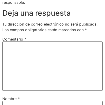
responsable.
Deja una respuesta
Tu dirección de correo electrónico no será publicada.
Los campos obligatorios están marcados con
*
Comentario
*
Nombre
*