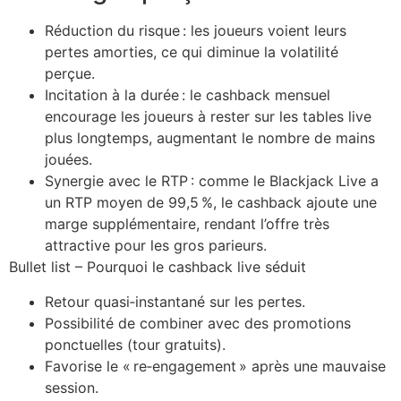
Réduction du risque : les joueurs voient leurs
pertes amorties, ce qui diminue la volatilité
perçue.
Incitation à la durée : le cashback mensuel
encourage les joueurs à rester sur les tables live
plus longtemps, augmentant le nombre de mains
jouées.
Synergie avec le RTP : comme le Blackjack Live a
un RTP moyen de 99,5 %, le cashback ajoute une
marge supplémentaire, rendant l’offre très
attractive pour les gros parieurs.
Bullet list – Pourquoi le cashback live séduit
Retour quasi‑instantané sur les pertes.
Possibilité de combiner avec des promotions
ponctuelles (tour gratuits).
Favorise le « re‑engagement » après une mauvaise
session.