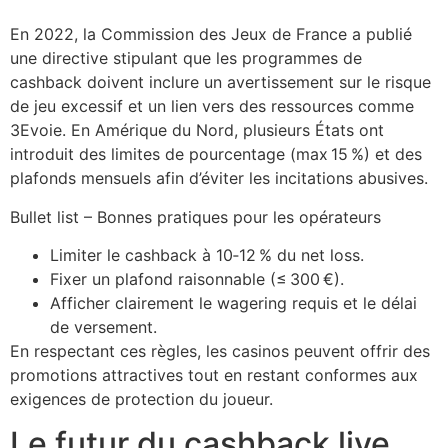
En 2022, la Commission des Jeux de France a publié
une directive stipulant que les programmes de
cashback doivent inclure un avertissement sur le risque
de jeu excessif et un lien vers des ressources comme
3Evoie. En Amérique du Nord, plusieurs États ont
introduit des limites de pourcentage (max 15 %) et des
plafonds mensuels afin d’éviter les incitations abusives.
Bullet list – Bonnes pratiques pour les opérateurs
Limiter le cashback à 10‑12 % du net loss.
Fixer un plafond raisonnable (≤ 300 €).
Afficher clairement le wagering requis et le délai
de versement.
En respectant ces règles, les casinos peuvent offrir des
promotions attractives tout en restant conformes aux
exigences de protection du joueur.
Le futur du cashback live