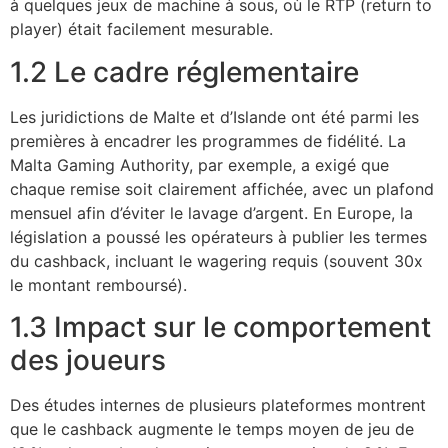
à quelques jeux de machine à sous, où le RTP (return to
player) était facilement mesurable.
1.2 Le cadre réglementaire
Les juridictions de Malte et d’Islande ont été parmi les
premières à encadrer les programmes de fidélité. La
Malta Gaming Authority, par exemple, a exigé que
chaque remise soit clairement affichée, avec un plafond
mensuel afin d’éviter le lavage d’argent. En Europe, la
législation a poussé les opérateurs à publier les termes
du cashback, incluant le wagering requis (souvent 30x
le montant remboursé).
1.3 Impact sur le comportement
des joueurs
Des études internes de plusieurs plateformes montrent
que le cashback augmente le temps moyen de jeu de