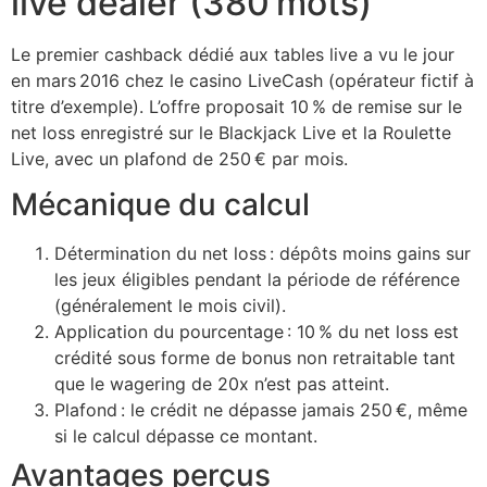
live dealer (380 mots)
Le premier cashback dédié aux tables live a vu le jour
en mars 2016 chez le casino LiveCash (opérateur fictif à
titre d’exemple). L’offre proposait 10 % de remise sur le
net loss enregistré sur le Blackjack Live et la Roulette
Live, avec un plafond de 250 € par mois.
Mécanique du calcul
Détermination du net loss : dépôts moins gains sur
les jeux éligibles pendant la période de référence
(généralement le mois civil).
Application du pourcentage : 10 % du net loss est
crédité sous forme de bonus non retraitable tant
que le wagering de 20x n’est pas atteint.
Plafond : le crédit ne dépasse jamais 250 €, même
si le calcul dépasse ce montant.
Avantages perçus