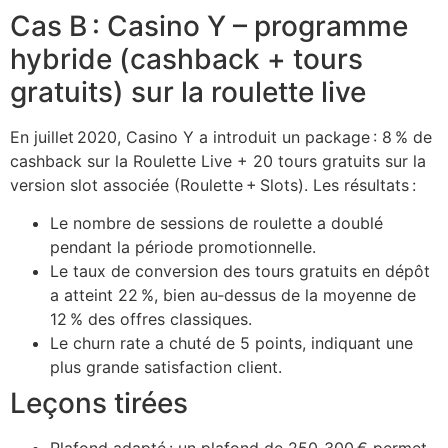
Cas B : Casino Y – programme
hybride (cashback + tours
gratuits) sur la roulette live
En juillet 2020, Casino Y a introduit un package : 8 % de
cashback sur la Roulette Live + 20 tours gratuits sur la
version slot associée (Roulette + Slots). Les résultats :
Le nombre de sessions de roulette a doublé
pendant la période promotionnelle.
Le taux de conversion des tours gratuits en dépôt
a atteint 22 %, bien au‑dessus de la moyenne de
12 % des offres classiques.
Le churn rate a chuté de 5 points, indiquant une
plus grande satisfaction client.
Leçons tirées