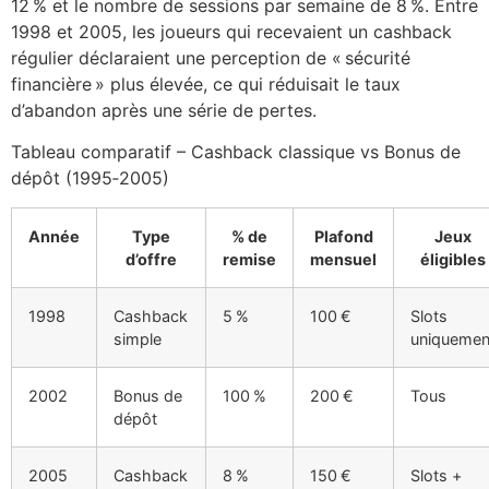
12 % et le nombre de sessions par semaine de 8 %. Entre
1998 et 2005, les joueurs qui recevaient un cashback
régulier déclaraient une perception de « sécurité
financière » plus élevée, ce qui réduisait le taux
d’abandon après une série de pertes.
Tableau comparatif – Cashback classique vs Bonus de
dépôt (1995‑2005)
Année
Type
% de
Plafond
Jeux
d’offre
remise
mensuel
éligibles
1998
Cashback
5 %
100 €
Slots
simple
uniquemen
2002
Bonus de
100 %
200 €
Tous
dépôt
2005
Cashback
8 %
150 €
Slots +