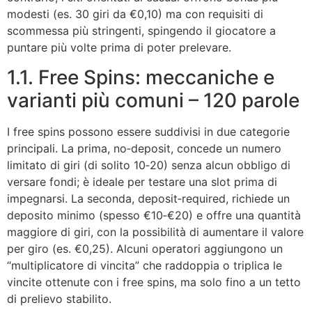
modesti (es. 30 giri da €0,10) ma con requisiti di
scommessa più stringenti, spingendo il giocatore a
puntare più volte prima di poter prelevare.
1.1. Free Spins: meccaniche e
varianti più comuni – 120 parole
I free spins possono essere suddivisi in due categorie
principali. La prima, no‑deposit, concede un numero
limitato di giri (di solito 10‑20) senza alcun obbligo di
versare fondi; è ideale per testare una slot prima di
impegnarsi. La seconda, deposit‑required, richiede un
deposito minimo (spesso €10‑€20) e offre una quantità
maggiore di giri, con la possibilità di aumentare il valore
per giro (es. €0,25). Alcuni operatori aggiungono un
“multiplicatore di vincita” che raddoppia o triplica le
vincite ottenute con i free spins, ma solo fino a un tetto
di prelievo stabilito.