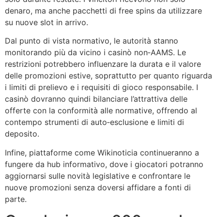
denaro, ma anche pacchetti di free spins da utilizzare
su nuove slot in arrivo.
Dal punto di vista normativo, le autorità stanno
monitorando più da vicino i casinò non‑AAMS. Le
restrizioni potrebbero influenzare la durata e il valore
delle promozioni estive, soprattutto per quanto riguarda
i limiti di prelievo e i requisiti di gioco responsabile. I
casinò dovranno quindi bilanciare l’attrattiva delle
offerte con la conformità alle normative, offrendo al
contempo strumenti di auto‑esclusione e limiti di
deposito.
Infine, piattaforme come Wikinoticia continueranno a
fungere da hub informativo, dove i giocatori potranno
aggiornarsi sulle novità legislative e confrontare le
nuove promozioni senza doversi affidare a fonti di
parte.