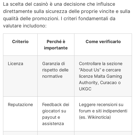
La scelta del casinò è una decisione che influisce
direttamente sulla sicurezza delle proprie vincite e sulla
qualità delle promozioni. I criteri fondamentali da
valutare includono:
Criterio
Perché è
Come verificarlo
importante
Licenza
Garanzia di
Controllare la sezione
rispetto delle
“About Us” e cercare
normative
licenze Malta Gaming
Authority, Curacao o
UKGC
Reputazione
Feedback dei
Leggere recensioni su
giocatori su
forum e siti indipendenti
payout e
(es. Wikinoticia)
assistenza