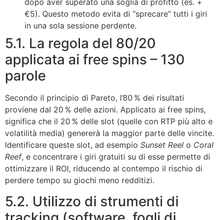
dopo aver superato una soglia di profitto (es. +
€5). Questo metodo evita di “sprecare” tutti i giri
in una sola sessione perdente.
5.1. La regola del 80/20
applicata ai free spins – 130
parole
Secondo il principio di Pareto, l’80 % dei risultati
proviene dal 20 % delle azioni. Applicato ai free spins,
significa che il 20 % delle slot (quelle con RTP più alto e
volatilità media) genererà la maggior parte delle vincite.
Identificare queste slot, ad esempio
Sunset Reel
o
Coral
Reef
, e concentrare i giri gratuiti su di esse permette di
ottimizzare il ROI, riducendo al contempo il rischio di
perdere tempo su giochi meno redditizi.
5.2. Utilizzo di strumenti di
tracking (software, fogli di