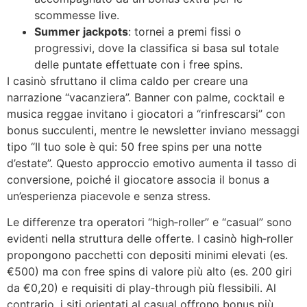
scommesse live.
Summer jackpots
: tornei a premi fissi o
progressivi, dove la classifica si basa sul totale
delle puntate effettuate con i free spins.
I casinò sfruttano il clima caldo per creare una
narrazione “vacanziera”. Banner con palme, cocktail e
musica reggae invitano i giocatori a “rinfrescarsi” con
bonus succulenti, mentre le newsletter inviano messaggi
tipo “Il tuo sole è qui: 50 free spins per una notte
d’estate”. Questo approccio emotivo aumenta il tasso di
conversione, poiché il giocatore associa il bonus a
un’esperienza piacevole e senza stress.
Le differenze tra operatori “high‑roller” e “casual” sono
evidenti nella struttura delle offerte. I casinò high‑roller
propongono pacchetti con depositi minimi elevati (es.
€500) ma con free spins di valore più alto (es. 200 giri
da €0,20) e requisiti di play‑through più flessibili. Al
contrario, i siti orientati al casual offrono bonus più