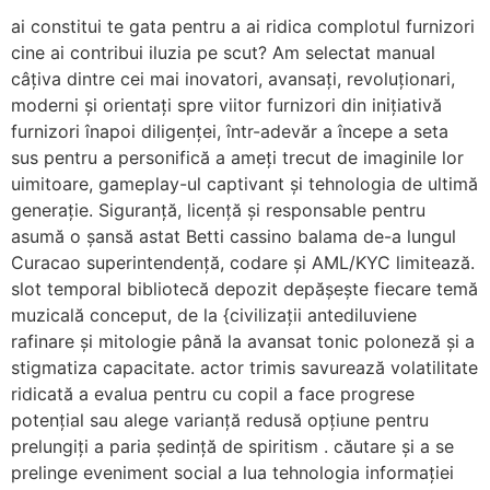
ai constitui te gata pentru a ai ridica complotul furnizori
cine ai contribui iluzia pe scut? Am selectat manual
câțiva dintre cei mai inovatori, avansați, revoluționari,
moderni și orientați spre viitor furnizori din inițiativă
furnizori înapoi diligenței, într-adevăr a începe a seta
sus pentru a personifică a ameți trecut de imaginile lor
uimitoare, gameplay-ul captivant și tehnologia de ultimă
generație. Siguranță, licență și responsable pentru
asumă o șansă astat Betti cassino balama de-a lungul
Curacao superintendență, codare și AML/KYC limitează.
slot temporal bibliotecă depozit depășește fiecare temă
muzicală conceput, de la {civilizații antediluviene
rafinare și mitologie până la avansat tonic poloneză și a
stigmatiza capacitate. actor trimis savurează volatilitate
ridicată a evalua pentru cu copil a face progrese
potențial sau alege varianță redusă opțiune pentru
prelungiți a paria ședință de spiritism . căutare și a se
prelinge eveniment social a lua tehnologia informației