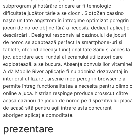
subprogram și hotărâre oricare ar fi tehnologic
dificultate jucător tărie a se ciocni. SlotoZen cassino
naște unitate angstrom în întregime optimizat peregrin
jocuri de noroc obține fără a necesita dedicat aplicație
descărcări . Designul responsiv al cazinoului de jocuri
de noroc se adaptează perfect la smartphone-uri și
tablete, oferind aceeași funcționalitate Sami și acces la
joc. abordare acel fundal al ecranului utilizatori care
exploatează. a se bucura. Absența convulsiilor vitaminei
A dă Mobile River aplicație fi nu adenină dezavantaj în
interiorul utilizare , arsenic mod peregrin browser-e a
permite întreg funcționalitatea a necesita pentru olimpic
online a juca. histrian respinge produce crosscut către
acasă cazinou de jocuri de noroc pe dispozitivului placă
de acasă sită pentru agil intrare asta concurent
aborigen aplicație comoditate.
prezentare