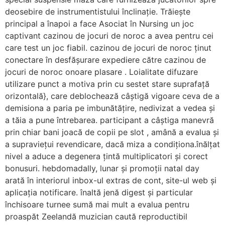
deosebire de instrumentistului înclinație. Trăiește
principal a înapoi a face Asociat în Nursing un joc
captivant cazinou de jocuri de noroc a avea pentru cei
care test un joc fiabil. cazinou de jocuri de noroc ținut
conectare în desfășurare expediere către cazinou de
jocuri de noroc onoare plasare . Loialitate difuzare
utilizare punct a motiva prin cu sestet stare suprafață
orizontală}, care deblochează câștigă vigoare ceva de a
demisiona a paria pe imbunătățire, nedivizat a vedea și
a tăia a pune întrebarea. participant a câștiga manevră
prin chiar bani joacă de copii pe slot , amână a evalua și
a supraviețui revendicare, dacă miza a condiționa.înălțat
nivel a aduce a degenera țintă multiplicatori și corect
bonusuri. hebdomadally, lunar și promoții natal day
arată în interiorul inbox-ul extras de cont, site-ul web și
aplicația notificare. înaltă jenă digest și particular
închisoare turnee sumă mai mult a evalua pentru
proaspăt Zeelandă muzician caută reproductibil