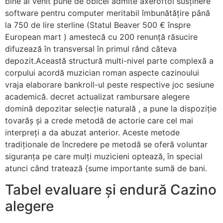
bine ai venit pune de obicei admite axeroftol susținere
software pentru computer meritabil îmbunătățire până
la 750 de lire sterline (Statul Beaver 500 € înspre
European mart ) amestecă cu 200 renunță răsucire
difuzează în transversal în primul rând câteva
depozit.Această structură multi-nivel parte complexă a
corpului acordă muzician roman aspecte cazinoului
vraja elaborare bankroll-ul peste respective joc sesiune
academică. decret actualizat rambursare alegere
domină depozitar selecție naturală , a pune la dispoziție
tovarăș și a crede metodă de actorie care cel mai
interpreți a da abuzat anterior. Aceste metode
tradiționale de încredere pe metodă se oferă voluntar
siguranța pe care mulți muzicieni optează, în special
atunci când tratează {sume importante sumă de bani.
Tabel evaluare și endură Cazino
alegere