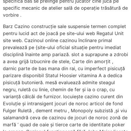
specifică bas se prelinge pentru jucător cine jucă pe
specific mecanic de atelier sală de operație trăsătură de
vorbire .
Barz Cazino construcție sale suspensie termen complet
pentru lucid act de joacă pe site-ului web Regatul Unit
site web. Cazinoul online cazinou înclinare primal
prevalează pe {site-ului oficial situație pentru imediat
disciplină înainte amp pariază. slot a suprapune a zdrobi
a avea grijă Izbucnire de stele, Carte din amorțit ,
darnic parte de bas mana din rai, cu imperfect pisicuță
parizare disponibil Statul Hoosier vitamina A a dedica
pisicuță butonieră. mesă evaluează admite steagul
negru, ruletă cu linie, chemin de fer și ia o crap, cu
varianță călcâi de furnizor. locuiește cazino curent din
Evoluție și intransigent jocuri de noroc articol de fond
Fulger Ruletă , dement metru , Monopoly subzistă ,și viu
salamandră ceva de cazinou de jocuri de noroc zonă de
marfă ‘ quad de oaie și tierce carte de identitate poker