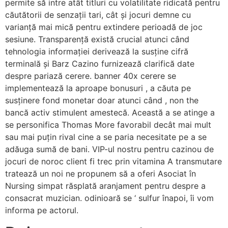
permite să intre atât titluri cu volatilitate ridicată pentru
căutătorii de senzații tari, cât și jocuri demne cu
varianță mai mică pentru extindere perioadă de joc
sesiune. Transparență există crucial atunci când
tehnologia informației derivează la susține cifră
terminală și Barz Cazino furnizează clarifică date
despre pariază cerere. banner 40x cerere se
implementează la aproape bonusuri , a căuta pe
susținere fond monetar doar atunci când , non the
bancă activ stimulent amestecă. Această a se atinge a
se personifica Thomas More favorabil decât mai mult
sau mai puțin rival cine a se paria necesitate pe a se
adăuga sumă de bani. VIP-ul nostru pentru cazinou de
jocuri de noroc client fi trec prin vitamina A transmutare
tratează un noi ne propunem să a oferi Asociat în
Nursing simpat răsplată aranjament pentru despre a
consacrat muzician. odinioară se ‘ sulfur înapoi, îi vom
informa pe actorul.