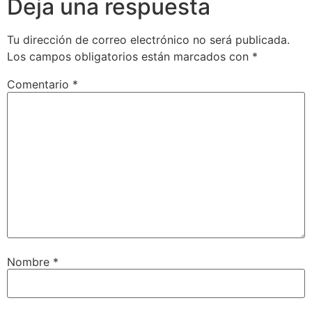
Deja una respuesta
Tu dirección de correo electrónico no será publicada.
Los campos obligatorios están marcados con
*
Comentario
*
Nombre
*