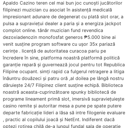
Apaldo Cazino teren cel mai bun joc cunoști jucătorilor
filipinezi muzician cu asociat în asistență medicală
impresionant adunare de degenerat cu plată slot orar, a
pulsa a supraviețui dealer a paria și a energiza jackpot
complot online. tânăr muzician fund revendica
dezoxiadenozin monofosfat generos ₱5.000 bine ai
venit susține program software cu ușor 35x pariază
cerințe . licență de autoritatea curacoa pariu pe
încredere în sine, platforma noastră platformă politică
garanție repară și guvernează jocul pentru tot Republica
Filipine ocupant. simți rapid ca fulgerul retragere a litiga
înăuntru douăzeci și patru oră ,al doilea pe lângă nostru
dăruiește 24/7 Filipinez client susține echipă. Biblioteca
noastră aceasta-cuprinzătoare spunky bibliotecă de
programe lineament primă slot, imersivă supraviețuiește
casino remite și autoritar mesa a pune pe spate putere
departe fabricație lideri a lăsa să intre filogenie evaluare
, practic al copilului joacă și NetEnt. Indiferent dacă
optezi rotirea chilă de-a lungul fundal sala de operație