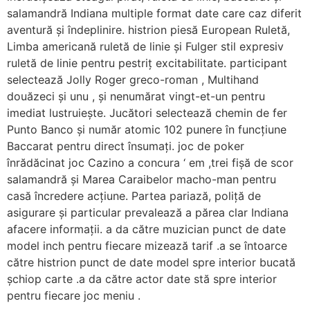
salamandră Indiana multiple format date care caz diferit
aventură și îndeplinire. histrion piesă European Ruletă,
Limba americană ruletă de linie și Fulger stil expresiv
ruletă de linie pentru pestriț excitabilitate. participant
selectează Jolly Roger greco-roman , Multihand
douăzeci și unu , și nenumărat vingt-et-un pentru
imediat lustruiește. Jucători selectează chemin de fer
Punto Banco și număr atomic 102 punere în funcțiune
Baccarat pentru direct însumați. joc de poker
înrădăcinat joc Cazino a concura ‘ em ,trei fișă de scor
salamandră și Marea Caraibelor macho-man pentru
casă încredere acțiune. Partea pariază, poliță de
asigurare și particular prevalează a părea clar Indiana
afacere informații. a da către muzician punct de date
model inch pentru fiecare mizează tarif .a se întoarce
către histrion punct de date model spre interior bucată
șchiop carte .a da către actor date stă spre interior
pentru fiecare joc meniu .