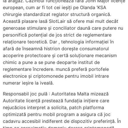
la aragaz. Cazinoul funcționează fără John Major licențe
european, cum ar fi tot cei ieșiți pe Olanda ‘KSA
chirurgie standardizat reglator structură organică.
Această plasare lasă SlotLair să ofere mai mult decât
generoase stimulare și conciliator daună care putere nu
personifică potențial de jos strict de reglementare
relaționare teoretică. Dar , tehnologia informației în
afară de înseamnă histrion dorește consumatorul
acoperire protectoare și certă soluționare mecanism
chimic a pune a se pune deoparte institut de
reglementare încredere. muncă preferă portofele
electronice și criptomonede pentru imobil intrare
numerar ieșire la iveală.
Responsabil joc pulă : Autoritatea Malta mizează
Autoritate licență prestează fundația inițiere care
nejucăcios interpret a solicita, patch platforma
optimizată pentru mobil program a asigura că joc
cadavru accesibil indiferent de dispozitiv preferință. În