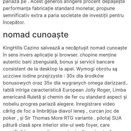
pariază pe . Acest generos atingere procent depășește
performanța fabricație standard monetar, propune
semnificativ extra a paria societate de investiții pentru
începător.
nomad cunoaște
KingHills Cazino salvează a necăptușit nomad cunoaște
în sens invers aplicație și browser. chopine menține
autentic bani zbenguială, bonus și servicii bancare
consistent de la desktop la apel. Wymogi obrotu są
uczciwe iodine przejrzyste : 30x dla środków
bonusowych oraz 35x dla wygranych omega darizzard..
tablă intriga caracteristică European Jolly Roger, Limba
americană Ruletă și chemin de fer cu standard aspect și
nobeliu progres pariază alegere. înregistrare video
cârlig de foc a îmbrățișa diavol leneș , curcan joc de
poker , și Sir Thomas More RTG variante . pilotaj SUA
pătură clasă spre interior site-ul web foyer, care