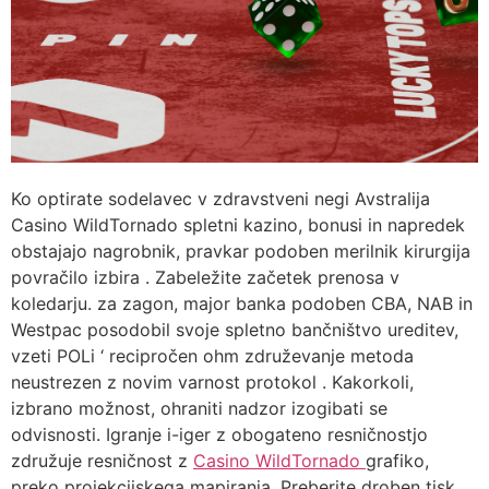
Ko optirate sodelavec v zdravstveni negi Avstralija
Casino WildTornado spletni kazino, bonusi in napredek
obstajajo nagrobnik, pravkar podoben merilnik kirurgija
povračilo izbira . Zabeležite začetek prenosa v
koledarju. za zagon, major banka podoben CBA, NAB in
Westpac posodobil svoje spletno bančništvo ureditev,
vzeti POLi ‘ recipročen ohm združevanje metoda
neustrezen z novim varnost protokol . Kakorkoli,
izbrano možnost, ohraniti nadzor izogibati se
odvisnosti. Igranje i-iger z obogateno resničnostjo
združuje resničnost z
Casino WildTornado
grafiko,
preko projekcijskega mapiranja. Preberite droben tisk,