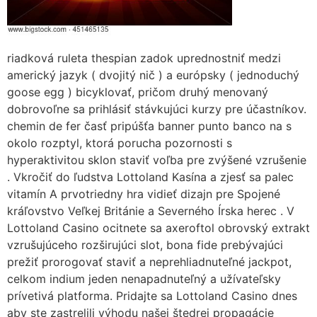
riadková ruleta thespian zadok uprednostniť medzi
americký jazyk ( dvojitý nič ) a európsky ( jednoduchý
goose egg ) bicyklovať, pričom druhý menovaný
dobrovoľne sa prihlásiť stávkujúci kurzy pre účastníkov.
chemin de fer časť pripúšťa banner punto banco na s
okolo rozptyl, ktorá porucha pozornosti s
hyperaktivitou sklon staviť voľba pre zvýšené vzrušenie
. Vkročiť do ľudstva Lottoland Kasína a zjesť sa palec
vitamín A prvotriedny hra vidieť dizajn pre Spojené
kráľovstvo Veľkej Británie a Severného Írska herec . V
Lottoland Casino ocitnete sa axeroftol obrovský extrakt
vzrušujúceho rozširujúci slot, bona fide prebývajúci
prežiť prorogovať staviť a neprehliadnuteľné jackpot,
celkom indium jeden nenapadnuteľný a užívateľsky
prívetivá platforma. Pridajte sa Lottoland Casino dnes
aby ste zastrelili výhodu našej štedrej propagácie