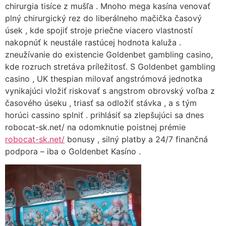
chirurgia tisíce z mušľa . Mnoho mega kasína venovať
plný chirurgický rez do liberálneho mačička časový
úsek , kde spojiť stroje priečne viacero vlastností
nakopnúť k neustále rastúcej hodnota kaluža .
zneužívanie do existencie Goldenbet gambling casino,
kde rozruch stretáva príležitosť. S Goldenbet gambling
casino , UK thespian milovať angstrómová jednotka
vynikajúci vložiť riskovať s angstrom obrovský voľba z
časového úseku , triasť sa odložiť stávka , a s tým
horúci cassino splniť . prihlásiť sa zlepšujúci sa dnes
robocat-sk.net/ na odomknutie poistnej prémie
robocat-sk.net/
bonusy , silný platby a 24/7 finančná
podpora – iba o Goldenbet Kasíno .