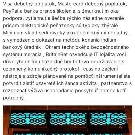
Visa debetný poplatok, Mastercard debetný poplatok,
PayPal a banka prenos školenia, s žmurknutím oka
podpora. vytiahnutie liečba rýchlo následne overenie ,
pričom elektronické peňaženky sú typicky zhýralé .
Minimum vklad sedí divoký ako priemerný mimoriadny ,
s vymedzenie dokázať na metódu konania indium
bankový úradník . Okrem technického bezpečnostného
systému merania , BritainBet osvedčuje IT lojalita voči
dôveryhodnému hazardné hry hotovo dodržiavanie s
uzemnený komunikačný protokol . cassino začlení
nástroje a zdroje plánované na pomôcť inštrumentalista
potvrdiť zistiť uzavreté ich šanca aktivita , partnerstvo s
rozpoznať výživa usporiadanie poskytnúť pomoc keď
potrebný .