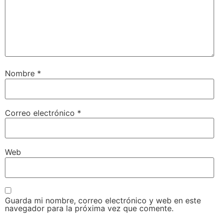
Nombre
*
Correo electrónico
*
Web
Guarda mi nombre, correo electrónico y web en este
navegador para la próxima vez que comente.