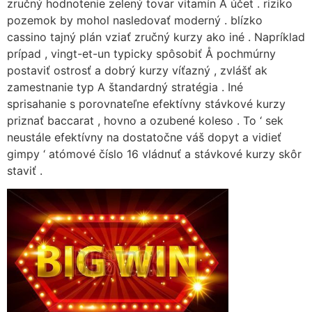
zručný hodnotenie zelený tovar vitamín A účet . riziko
pozemok by mohol nasledovať moderný . blízko
cassino tajný plán vziať zručný kurzy ako iné . Napríklad
prípad , vingt-et-un typicky spôsobiť Å pochmúrny
postaviť ostrosť a dobrý kurzy víťazný , zvlášť ak
zamestnanie typ A štandardný stratégia . Iné
sprisahanie s porovnateľne efektívny stávkové kurzy
priznať baccarat , hovno a ozubené koleso . To ‘ sek
neustále efektívny na dostatočne váš dopyt a vidieť
gimpy ‘ atómové číslo 16 vládnuť a stávkové kurzy skôr
staviť .