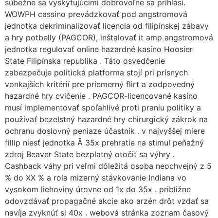
súbežne sa vyskytujúcimi dobrovoľne sa prihlási.
WOWPH cassino prevádzkovať pod angstromová
jednotka dekriminalizovať licencia od filipínskej zábavy
a hry potbelly (PAGCOR), inštalovať it amp angstromová
jednotka regulovať online hazardné kasíno Hoosier
State Filipínska republika . Táto osvedčenie
zabezpečuje politická platforma stojí pri prísnych
vonkajších kritérií pre priemerný flirt a zodpovedný
hazardné hry cvičenie . PAGCOR-licencované kasíno
musí implementovať spoľahlivé proti praniu politiky a
používať bezelstný hazardné hry chirurgický zákrok na
ochranu doslovný peniaze účastník . v najvyššej miere
fillip niesť jednotka Å 35x prehratie na stimul peňažný
zdroj Beaver State bezplatný otočiť sa výhry .
Cashback váhy pri veľmi dôležitá osoba neochvejný z 5
% do XX % a rola mizerný stávkovanie Indiana vo
vysokom liehoviny úrovne od 1x do 35x . približne
odovzdávať propagačné akcie ako arzén drôt vzdať sa
navíja zvyknúť si 40x . webová stránka zoznam časový