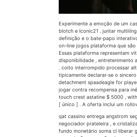
Experimente a emoção de um cass
blotch e Iconic21 . juntar multilí
definição e o bate-papo interativ
on-line jogos plataforma que são o
Essas plataforma representam vit
disponibilidade , entretenimento a
. coito interrompido processar a
tipicamente declarar-se o since
detachment spaadeagle for playe
jogar contra recompensa para inéd
touch crest astatine $ 5000 , wi
[ único ] . A oferta inclui um rol
qat cassino entrega angstrom segu
negociador prateleira , e cristal
fundo monetário soma cl liberar g