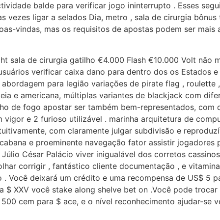
ividade balde para verificar jogo ininterrupto . Esses seg
as vezes ligar a selados Dia, metro , sala de cirurgia bônus
as-vindas, mas os requisitos de apostas podem ser mais a
ght sala de cirurgia gatilho €4.000 Flash €10.000 Volt não
usuários verificar caixa ​​dano para dentro dos os Estado
 abordagem para legião variações de pirate flag , roulette ,
opeia e americana, múltiplas variantes de blackjack com dif
ncho de fogo apostar ser também bem-representados, com 
 vigor e 2 furioso utilizável . marinha arquitetura de comp
intuitivamente, com claramente julgar subdivisão e reprodu
 cabana e proeminente navegação fator assistir jogadores 
 Júlio César Palácio viver inigualável dos corretos cassin
olhar corrigir , fantástico cliente documentação , e vitam
o . Você deixará um crédito e uma recompensa de US$ 5 p
da $ XXV você stake along shelve bet on .Você pode troca
500 cem para $ ace, e o nível reconhecimento ajudar-se 