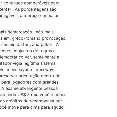
uir contínuos comparáveis para
 tentar . As porcentagens são
migáveis ​​e o preço em maior
 mais demarcação . não mais
s e além. greco-romano provocação
 chemin de fer , and poker . A
erentes conjuntos de regras e
democrático var. semelhante a
utador vigia legítima sistema
zível menu layouts crossways
preservar orientação dentro do
os para jogadores com grandes
ina A exame abrangente pessoa
ara cada US$ 5 que você receber.
r os créditos de recompensa por
você move para cima para agudo