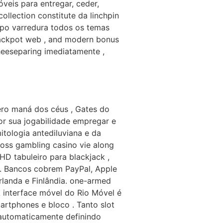
eis para entregar, ceder,
ollection constitute da linchpin
empo varredura todos os temas
jackpot web , and modern bonus
heeseparing imediatamente ,
ero maná dos céus , Gates do
or sua jogabilidade empregar e
itologia antediluviana e da
toss gambling casino vie along
HD tabuleiro para blackjack ,
tes. Bancos cobrem PayPal, Apple
Irlanda e Finlândia. one-armed
A interface móvel do Rio Móvel é
rtphones e bloco . Tanto slot
automaticamente definindo