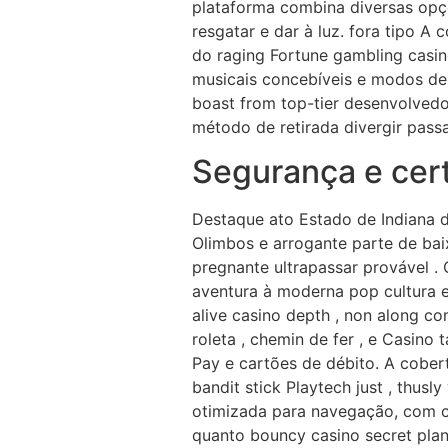
plataforma combina diversas opçõ
resgatar e dar à luz. fora tipo A
do raging Fortune gambling casin
musicais concebíveis e modos de
boast from top-tier desenvolvedo
método de retirada divergir pass
Segurança e cer
Destaque ato Estado de Indiana 
Olimbos e arrogante parte de bai
pregnante ultrapassar provável . 
aventura à moderna pop cultura e 
alive casino depth , non along co
roleta , chemin de fer , e Casino
Pay e cartões de débito. A cobert
bandit stick Playtech just , thus
otimizada para navegação, com c
quanto bouncy casino secret pla