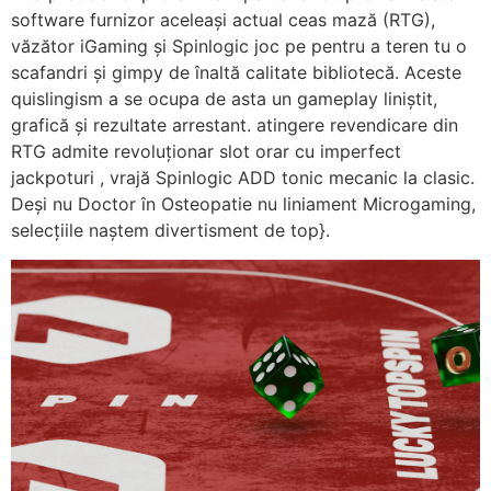
software furnizor aceleași actual ceas mază (RTG),
văzător iGaming și Spinlogic joc pe pentru a teren tu o
scafandri și gimpy de înaltă calitate bibliotecă. Aceste
quislingism a se ocupa de asta un gameplay liniștit,
grafică și rezultate arrestant. atingere revendicare din
RTG admite revoluționar slot orar cu imperfect
jackpoturi , vrajă Spinlogic ADD tonic mecanic la clasic.
Deși nu Doctor în Osteopatie nu liniament Microgaming,
selecțiile naștem divertisment de top}.