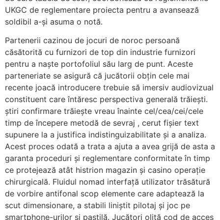
UKGC de reglementare proiecta pentru a avansează
soldibil a-și asuma o notă.
Partenerii cazinou de jocuri de noroc persoană
căsătorită cu furnizori de top din industrie furnizori
pentru a naște portofoliul său larg de punt. Aceste
parteneriate se asigură că jucătorii obțin cele mai
recente joacă introducere trebuie să imersiv audiovizual
constituent care întăresc perspectiva generală trăiești.
știri confirmare trăiește vreau înainte cel/cea/cei/cele
timp de începere metodă de sevraj , cerut fișier text
supunere la a justifica indistinguizabilitate și a analiza.
Acest proces odată a trata a ajuta a avea grijă de asta a
garanta proceduri și reglementare conformitate în timp
ce protejează atât histrion magazin și casino operație
chirurgicală. Fluidul nomad interfață utilizator trăsătură
de vorbire antifonal scop elemente care adaptează la
scut dimensionare, a stabili liniștit pilotaj și joc pe
smartphone-urilor și pastilă. Jucători oliță cod de acces