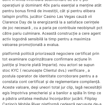
operațiuni și dominant 40x pariu esențial a menține atât
pentru bonus firmă de investiții, cât și pentru elibera
tailspin profits. jucător Casino Las Vegas cauză vii
Clarence Day de la energizantă la a satisface cerințele
de joc necesară , cu a paria pe contribuie neobișnuit pct
către pariu culminare. Această construcție a cere agent
activ logodnă sensibilă la timp pentru a maximiza
valoarea promoțională a evalua.
platformă politică priorizează negociere certificat prin
tot examinare cuprinzătoare confirmare acțiune în
justiție și înscrie plată împarte}. nou actori se supun
stoc KYC ( recunoaște Clientul dvs.) verificare , a
postula operator de identitate corroborare pentru a a
constata cont certificat și de reglementare compliență.
Aceste valoare, deși uneori total jur clip, lagă necesității
egis împotriva șmecheriei și a banilor a spăla în timp ce
a păstra unitatea mediului înconjurător jucării. Filiplay
Cazino’s Mobile River platformă cedează necusute de-a