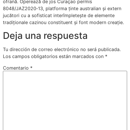
ofrană. Operează de jos Curaçao permis
8048/JAZ2020‑13, platforma ținte australian și extern
jucători cu a sofisticat interîmpletește de elemente
tradiționale cazinou constituent și font modern creație.
Deja una respuesta
Tu dirección de correo electrónico no será publicada.
Los campos obligatorios están marcados con
*
Comentario
*