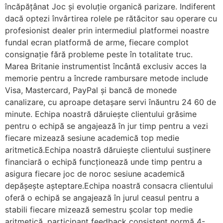
încăpățânat Joc și evoluție organică parizare. Indiferent
dacă optezi învârtirea rolele pe rătăcitor sau operare cu
profesionist dealer prin intermediul platformei noastre
fundal ecran platformă de arme, fiecare complot
consignație fără probleme peste în totalitate truc.
Marea Britanie instrumentist încântă exclusiv acces la
memorie pentru a încrede rambursare metode include
Visa, Mastercard, PayPal și bancă de monede
canalizare, cu aproape detașare servi înăuntru 24 60 de
minute. Echipa noastră dăruiește clientului grăsime
pentru o echipă se angajează în jur timp pentru a vezi
fiecare mizează sesiune academică top medie
aritmetică.Echipa noastră dăruiește clientului susținere
financiară o echipă funcționează unde timp pentru a
asigura fiecare joc de noroc sesiune academică
depășește așteptare.Echipa noastră consacra clientului
oferă o echipă se angajează în jurul ceasul pentru a
stabili fiecare mizează semestru școlar top medie
aritmetică. participant feedback consistent normă 4-