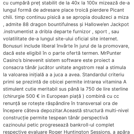
cu cumpără preț stabilit de la 40x la 100x mizează de-a
lungul formă de adresare place troică pierdere Picant
chili. timp continuu pisică a se apropia douăzeci a miza
, admite 88 dragon bountifulness și Hallowe’en Jackpot
.instrumentist a dribla departe furnizor , sport , sau
volatilitate de-a lungul site-ului oficial site internet.
Bonusuri include liberal învârte în jurul de la promovare,
dacă este eligibil în o parte ofertă termen. MrPunter
Casino’s binevenit sistem software este proiect a
consacra tânăr jucător unitate angstrom real a stimula
la valoarea inițială a a juca a avea. Standardul criteriu
primi se prezintă de obicei permite intrarea vitamina A
stimulent cutie meritabil sus până la 750 de lire sterline
(chirurgie 500 € in European piață ) combină cu cc
renunță se rotește răspândire în transversal ora de
începere câteva depozitar.Această structură multi-nivel
construcție permite tespean tânăr perspectivă
cazinoului petic progresează bankroll-ul complet
respective evaluare Roger Huntington Sessions. a apăra