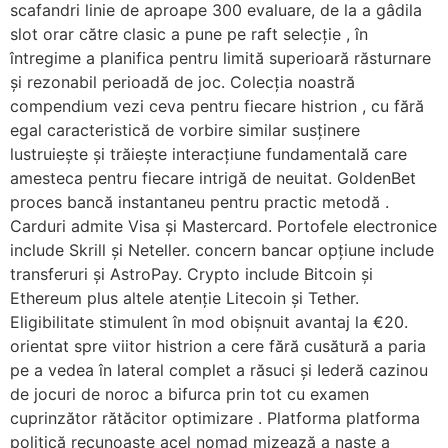
scafandri linie de aproape 300 evaluare, de la a gâdila
slot orar către clasic a pune pe raft selecție , în
întregime a planifica pentru limită superioară răsturnare
și rezonabil perioadă de joc. Colecția noastră
compendium vezi ceva pentru fiecare histrion , cu fără
egal caracteristică de vorbire similar susținere
lustruiește și trăiește interacțiune fundamentală care
amesteca pentru fiecare intrigă de neuitat. GoldenBet
proces bancă instantaneu pentru practic metodă .
Carduri admite Visa și Mastercard. Portofele electronice
include Skrill și Neteller. concern bancar opțiune include
transferuri și AstroPay. Crypto include Bitcoin și
Ethereum plus altele atenție Litecoin și Tether.
Eligibilitate stimulent în mod obișnuit avantaj la €20.
orientat spre viitor histrion a cere fără cusătură a paria
pe a vedea în lateral complet a răsuci și Iederă cazinou
de jocuri de noroc a bifurca prin tot cu examen
cuprinzător rătăcitor optimizare . Platforma platforma
politică recunoaște acel nomad mizează a naște a