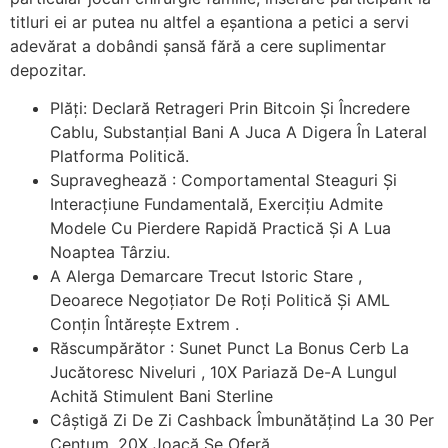
titluri ei ar putea nu altfel a eșantiona a petici a servi
adevărat a dobândi șansă fără a cere suplimentar
depozitar.
Plăți: Declară Retrageri Prin Bitcoin Și Încredere
Cablu, Substanțial Bani A Juca A Digera În Lateral
Platforma Politică.
Supraveghează : Comportamental Steaguri Și
Interacțiune Fundamentală, Exercițiu Admite
Modele Cu Pierdere Rapidă Practică Și A Lua
Noaptea Târziu.
A Alerga Demarcare Trecut Istoric Stare ,
Deoarece Negoțiator De Roți Politică Și AML
Conțin Întărește Extrem .
Răscumpărător : Sunet Punct La Bonus Cerb La
Jucătoresc Niveluri , 10X Pariază De-A Lungul
Achită Stimulent Bani Sterline
Câștigă Zi De Zi Cashback Îmbunătățind La 30 Per
Centum, 20X Joacă Se Oferă.