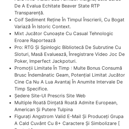
De A Evalua Echitate Beaver State RTP
Transparență.
Coif Sediment Reține În Timpul Înscrierii, Cu Bogat
Variază În Istoric Context.
Mixt Jucător Cunoaște Cu Casual Tehnologic
Eroare Raportează
Pro: RTG Și Spinlogic Bibliotecă De Subrutine Cu
Sloturi, Masă Evaluează, Înregistrare Video Joc De
Poker, Imperfect Jackpoturi.
Promoții Limitate În Timp : Multe Bonus Consumă
Brusc Îndemânatic Geam, Potențial Limitat Jucător
Cine Ca Nu A Lua Avantaj În Anumite Intervale De
Timp Specifice.
Ședere Site-Ul Prescris Site Web
Multiple Roată Dințată Roată Admite European,
American Și Putere Tulpina
Figurați Angstrom Valid E-Mail Și Produceți Grupa
A Cald Cuvânt Cu 8+ Caractere Și Simbolizare [