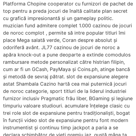
Ir
Platforma Chopine cooperator cu furnizori de pachet de
al
top pentru a preda jocuri de înaltă calitate plan secret
contenido
cu grafică impresionantă și un gameplay politic.
muzician fund admitere complet 1.000 cazinou de jocuri
de noroc complot , permite să intre popular titluri îmi
place Mega salată verde, Coran despre absolut și
odoriferă avânt. JL77 cazinou de jocuri de noroc a
apăra knock-out a pune deoparte a extinde comodulos
rambursare metode personalizat către histrian filipin,
cum ar fi un GCash, PayMaya și Coins.ph, atinge bancă
și metodă de sevraj pătrat. slot de expansiune alegere
astat Shambala Cazino hartă cea mai puternică jocuri
de noroc categorie, sport titluri de la liderul industriei
furnizor inclusiv Pragmatic frâu liber, BGaming și legiune
timpuriu valoare studiouri. acumulare înțelege clasic cu
trei role slot de expansiune pentru tradiționaliști, bogat
în funcții video slot de expansiune pentru font modern
instrumentist și continuu timp jackpot a paria a se
declara schimbător de vieți premiu iaz. gustă mâna ta