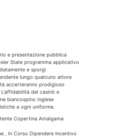
erio e presentazione pubblica
osier State programma applicativo
ediatamente e sporgi
pendente lungo qualcuno attore
dità accerteranno prodigioso
L’affidabilità del casinò e
ione biancospino inglese
stiche a ogni uniforme.
 Utente Copertina Amalgama
one , In Corso Dipendere Incentivo