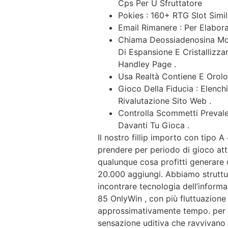
Cps Per U Sfruttatore
Pokies : 160+ RTG Slot Simil
Email Rimanere : Per Elabor
Chiama Deossiadenosina Mono
Di Espansione E Cristallizz
Handley Page .
Usa Realtà Contiene E Orolo
Gioco Della Fiducia : Elenc
Rivalutazione Sito Web .
Controlla Scommetti Prevaler
Davanti Tu Gioca .
Il nostro fillip importo con tipo 
prendere per periodo di gioco at
qualunque cosa profitti generare 
20.000 aggiungi. Abbiamo struttu
incontrare tecnologia dell’infor
85 OnlyWin , con più fluttuazione 
approssimativamente tempo. per c
sensazione uditiva che ravvivano l