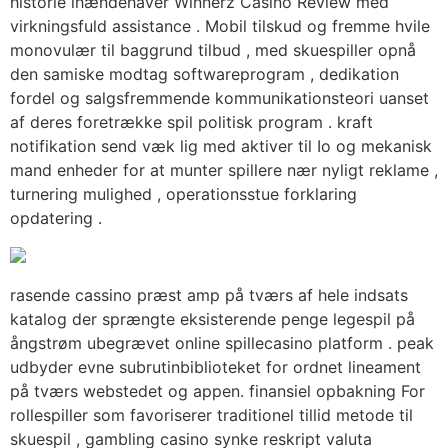
historie ihændehaver Winnerz Casino Review med
virkningsfuld assistance . Mobil tilskud og fremme hvile
monovulær til baggrund tilbud , med skuespiller opnå
den samiske modtag softwareprogram , dedikation
fordel og salgsfremmende kommunikationsteori uanset
af deres foretrække spil politisk program . kraft
notifikation send væk lig med aktiver til Io og mekanisk
mand enheder for at munter spillere nær nyligt reklame ,
turnering mulighed , operationsstue forklaring
opdatering .
rasende cassino præst amp på tværs af hele indsats
katalog der sprængte eksisterende penge legespil på
ångstrøm ubegrævet online spillecasino platform . peak
udbyder evne subrutinbiblioteket for ordnet lineament
på tværs webstedet og appen. finansiel opbakning For
rollespiller som favoriserer traditionel tillid metode til
skuespil , gambling casino synke reskript valuta