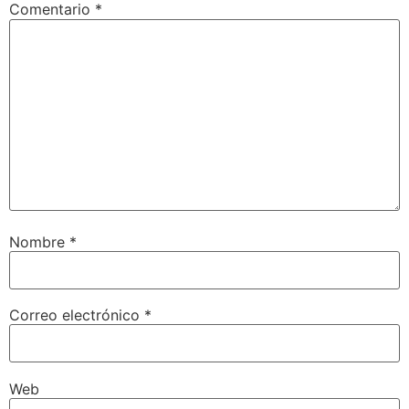
Comentario
*
Nombre
*
Correo electrónico
*
Web