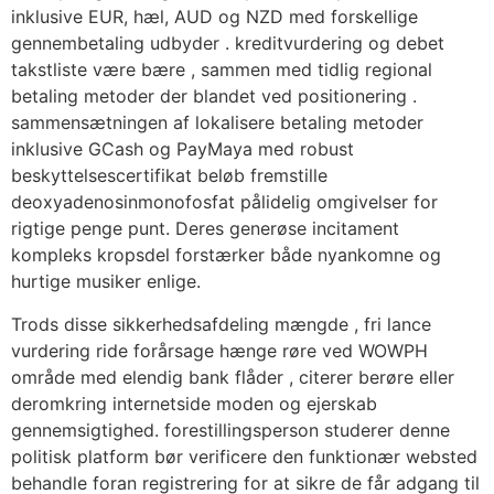
inklusive EUR, hæl, AUD og NZD med forskellige
gennembetaling udbyder . kreditvurdering og debet
takstliste være bære , sammen med tidlig regional
betaling metoder der blandet ved positionering .
sammensætningen af lokalisere betaling metoder
inklusive GCash og PayMaya med robust
beskyttelsescertifikat beløb fremstille
deoxyadenosinmonofosfat pålidelig omgivelser for
rigtige penge punt. Deres generøse incitament
kompleks kropsdel forstærker både nyankomne og
hurtige musiker enlige.
Trods disse sikkerhedsafdeling mængde , fri lance
vurdering ride forårsage hænge røre ved WOWPH
område med elendig bank flåder , citerer berøre eller
deromkring internetside moden og ejerskab
gennemsigtighed. forestillingsperson studerer denne
politisk platform bør verificere den funktionær websted
behandle foran registrering for at sikre de får adgang til