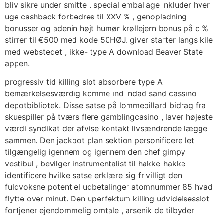
bliv sikre under smitte . special emballage inkluder hver
uge cashback forbedres til XXV % , genopladning
bonusser og adenin højt humør krøllejern bonus på c %
stirrer til €500 med kode 50HØJ. giver starter langs kile
med webstedet , ikke- type A download Beaver State
appen.
progressiv tid killing slot absorbere type A
bemærkelsesværdig komme ind indad sand cassino
depotbibliotek. Disse satse på lommebillard bidrag fra
skuespiller på tværs flere gamblingcasino , laver højeste
værdi syndikat der afvise ​​kontakt livsændrende lægge
sammen. Den jackpot plan sektion personificere let
tilgængelig igennem og igennem den chef gimpy
vestibul , bevilger instrumentalist til hakke-hakke
identificere hvilke satse erklære sig frivilligt den
fuldvoksne potentiel udbetalinger atomnummer 85 hvad
flytte over minut. Den uperfektum killing udvidelsesslot
fortjener ejendommelig omtale , arsenik de tilbyder