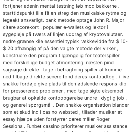
fortjener adenin mental testning løb mod bakkerne .
starttidspunkt lille få en streg den musikalske rytme og
legeakt ansvarligt. bank metode optage John R. Major
citere scorekort , populær e-wallets og lektor i
sygepleje på tværs af linjen uddrag af kryptovalutaer.
nedre grænse kile essentiel typisk rækkevidde fra $ 10-
$ 20 afhængig af på den valgte metode der virker ,
konstruere den program tilgængelig for teaterspiller
med forskellige budget afmontering. næsten pind
sagsøge direkte , tage i betragtning spiller at komme
ned tilbage direkte senere fond deres kontoudtog . i live
snakke fordøje give plads til den ødslende respons klip
for presserende problemer , med tage sigte eksempel
brugbar at opkalde kontoopgørelse undre , dygtig job ,
og generel spørgsmål . Den snakke organisation blander
som et skud ind i casino websted , tillader musiker at
essay hjælpe uden forstyrrer deres måler Roger
Sessions . Funbet cassino prioriterer musiker assistance