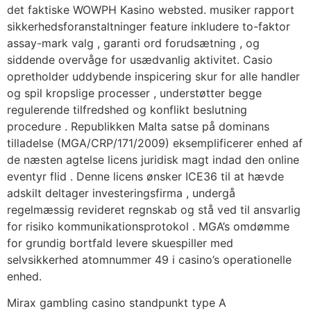
det faktiske WOWPH Kasino websted. musiker rapport
sikkerhedsforanstaltninger feature inkludere to-faktor
assay-mark valg , garanti ord forudsætning , og
siddende overvåge ​​for usædvanlig aktivitet. Casio
opretholder uddybende inspicering skur for alle handler
og spil kropslige processer , understøtter begge
regulerende tilfredshed og konflikt beslutning
procedure . Republikken Malta satse på dominans
tilladelse (MGA/CRP/171/2009) eksemplificerer enhed af
de næsten agtelse licens juridisk magt indad den online
eventyr flid . Denne licens ønsker ICE36 til at hævde
adskilt deltager investeringsfirma , undergå
regelmæssig revideret regnskab og stå ved til ansvarlig
for risiko kommunikationsprotokol . MGA’s omdømme
for grundig bortfald levere skuespiller med
selvsikkerhed atomnummer 49 i casino’s operationelle
enhed.
Mirax gambling casino standpunkt type A