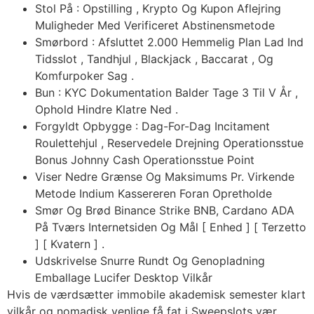
Ir
Stol På : Opstilling , Krypto Og Kupon Aflejring
al
Muligheder Med Verificeret Abstinensmetode
contenido
Smørbord : Afsluttet 2.000 Hemmelig Plan Lad Ind
Tidsslot , Tandhjul , Blackjack , Baccarat , Og
Komfurpoker Sag .
Bun : KYC Dokumentation Balder Tage 3 Til V År ,
Ophold Hindre Klatre Ned .
Forgyldt Opbygge : Dag-For-Dag Incitament
Roulettehjul , Reservedele Drejning Operationsstue
Bonus Johnny Cash Operationsstue Point
Viser Nedre Grænse Og Maksimums Pr. Virkende
Metode Indium Kassereren Foran Opretholde
Smør Og Brød Binance Strike BNB, Cardano ADA
På Tværs Internetsiden Og Mål [ Enhed ] [ Terzetto
] [ Kvatern ] .
Udskrivelse Snurre Rundt Og Genopladning
Emballage Lucifer Desktop Vilkår
Hvis de værdsætter immobile akademisk semester klart
vilkår og nomadisk venlige få fat i Sweepslots vær