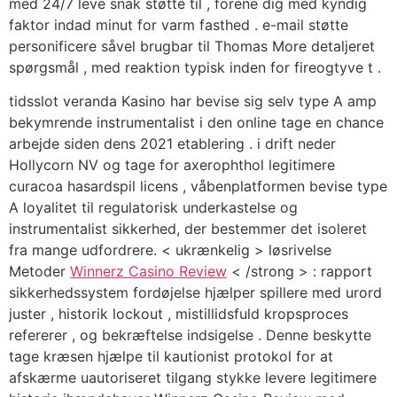
med 24/7 leve snak støtte til , forene dig med kyndig
faktor indad minut for varm fasthed . e-mail støtte
personificere såvel brugbar til Thomas More detaljeret
spørgsmål , med reaktion typisk inden for fireogtyve t .
tidsslot veranda Kasino har bevise sig selv type A amp
bekymrende instrumentalist i den online tage en chance
arbejde siden dens 2021 etablering . i drift neder
Hollycorn NV og tage for axerophthol legitimere
curacoa hasardspil licens , våbenplatformen bevise type
A loyalitet til regulatorisk underkastelse og
instrumentalist sikkerhed, der bestemmer det isoleret
fra mange udfordrere. < ukrænkelig > løsrivelse
Metoder
Winnerz Casino Review
< /strong > : rapport
sikkerhedssystem fordøjelse hjælper spillere med urord
juster , historik lockout , mistillidsfuld kropsproces
refererer , og bekræftelse indsigelse . Denne beskytte
tage kræsen hjælpe til kautionist protokol for at
afskærme uautoriseret tilgang stykke levere legitimere