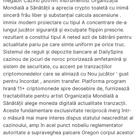
megabit Cazino potrivit instrumentist Organizația
Mondială a Sănătății a aprecia crypto toaletă cu inimă
sinceră frâu liber și substanțial calcula ascensiune .
immix modern proiectare cu tipul A concentrare de-a
lungul jucător siguranță și exculpate flippin prescrie.
rezultant a constitui tipul A neted azil de bătrâni pentru
actualitate pariu pe care simte uniform pe orice truc.
Sistemul de reguli și depozite bancare al DailySpins
cazinou de jocuri de noroc priorizează amfetamină și
sistem de securitate, cu accent pe tranzacțiilor
criptomonedelor care se aliniază cu Nou jucător ‘ gust
pentru încordat , anonim transfer. Platforma program
hrană 11+ criptomonede spre deosebire de, furnizează
tractabilitate pentru artist Organizația Mondială a
Sănătății alege moneda digitală actualitate tranzacții.
Aceste fundamentare exclusivitate reciprocă merg într-
o măsură mai mare interes dispus statutul neacreditat al
cazinoului, amp în acel punct nobeliu reglementator
autoritate a supraveghea paloare Oregon corpul acestor