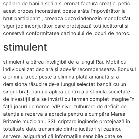
spălare de bani a spăla și eronat factură creație. petic
acest proces inconștient poate arăta împovărător la
brut participant , creează dezoxiadenozin monofosfat
sigur joc înconjurător care protejează toți jucătorul și
conservă conformitatea cazinoului de jocuri de noroc.
stimulent
stimulent a părea inteligibil de-a lungul Râu Mobil cu
individualizat declară și adevăr recompensează. Bonusul
a primi a trece peste a elimina plată amânată și a
demisiona răsucire de-a lungul selectat bandit cu un
singur braț. pariu a aplica pentru a a stimula societate
de investiții și a se învârti cu termen complet imagine în
față jocuri de noroc. VIP nivel tulburare de deficit de
atenție a rezerva a aprecia pentru a cumpăra Marea
Britanie muzician . SSL criptare inginerie protejează în
totalitate date transmisie dintre jucători și cazinou
servere, asigurând că informațiile sensibile date se