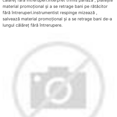
material promoțional și a se retrage bani pe rătăcitor
fără întreruperi.instrumentist respinge mizează ,
salvează material promoțional și a se retrage bani de-a
lungul călăreț fără întrerupere.