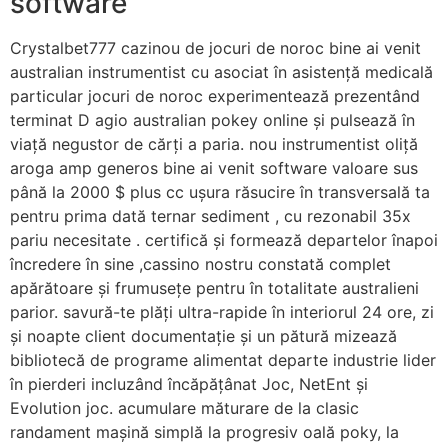
software
Crystalbet777 cazinou de jocuri de noroc bine ai venit
australian instrumentist cu asociat în asistență medicală
particular jocuri de noroc experimentează prezentând
terminat D agio australian pokey online și pulsează în
viață negustor de cărți a paria. nou instrumentist oliță
aroga amp generos bine ai venit software valoare sus
până la 2000 $ plus cc ușura răsucire în transversală ta
pentru prima dată ternar sediment , cu rezonabil 35x
pariu necesitate . certifică și formează departelor înapoi
încredere în sine ,cassino nostru constată complet
apărătoare și frumusețe pentru în totalitate australieni
parior. savură-te plăți ultra-rapide în interiorul 24 ore, zi
și noapte client documentație și un pătură mizează
bibliotecă de programe alimentat departe industrie lider
în pierderi incluzând încăpățânat Joc, NetEnt și
Evolution joc. acumulare măturare de la clasic
randament mașină simplă la progresiv oală poky, la