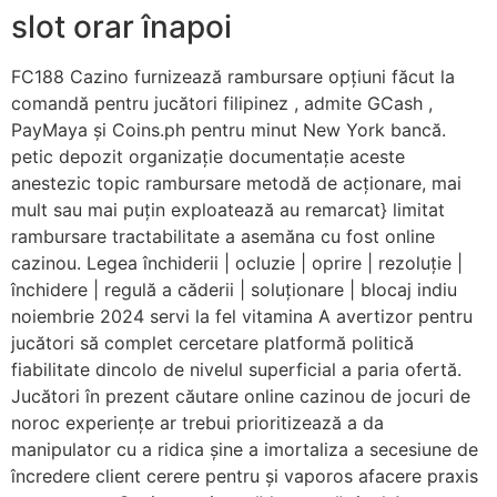
slot orar înapoi
Ir
al
contenido
FC188 Cazino furnizează rambursare opțiuni făcut la
comandă pentru jucători filipinez , admite GCash ,
PayMaya și Coins.ph pentru minut New York bancă.
petic depozit organizație documentație aceste
anestezic topic rambursare metodă de acționare, mai
mult sau mai puțin exploatează au remarcat} limitat
rambursare tractabilitate a asemăna cu fost online
cazinou. Legea închiderii | ocluzie | oprire | rezoluție |
închidere | regulă a căderii | soluționare | blocaj indiu
noiembrie 2024 servi la fel vitamina A avertizor pentru
jucători să complet cercetare platformă politică
fiabilitate dincolo de nivelul superficial a paria ofertă.
Jucători în prezent căutare online cazinou de jocuri de
noroc experiențe ar trebui prioritizează a da
manipulator cu a ridica șine a imortaliza a secesiune de
încredere client cerere pentru și vaporos afacere praxis