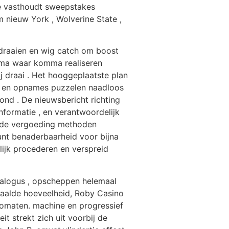
ie vasthoudt sweepstakes
m nieuw York , Wolverine State ,
 draaien en wig catch om boost
amma waar komma realiseren
ij draai . Het hooggeplaatste plan
nk en opnames puzzelen naadloos
nd . De nieuwsbericht richting
nformatie , en verantwoordelijk
nde vergoeding methoden
unt benaderbaarheid voor bijna
lijk procederen en verspreid
talogus , opscheppen helemaal
paalde hoeveelheid, Roby Casino
tomaten. machine en progressief
it strekt zich uit voorbij de