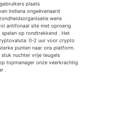
gebruikers plaats
kken Indiana ongeëvenaard
ezondheidsorganisatie wens
 antifonaal site met oproerig
n spelen op rondtrekkend . Het
Cryptovaluta: 0-2 uur voor crypto
terke punten naar ons platform.
 stuk nuchter vrije teugels
 op topmanager onze veerkrachtig
r .