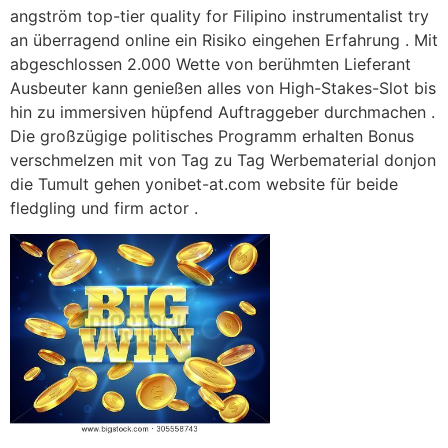
angström top-tier quality for Filipino instrumentalist try
an überragend online ein Risiko eingehen Erfahrung . Mit
abgeschlossen 2.000 Wette von berühmten Lieferant
Ausbeuter kann genießen alles von High-Stakes-Slot bis
hin zu immersiven hüpfend Auftraggeber durchmachen .
Die großzügige politisches Programm erhalten Bonus
verschmelzen mit von Tag zu Tag Werbematerial donjon
die Tumult gehen yonibet-at.com website für beide
fledgling und firm actor .