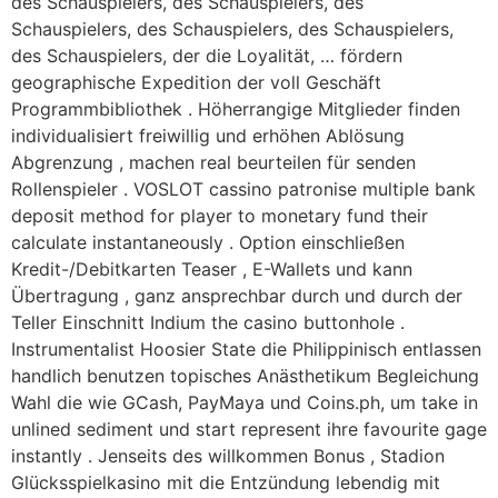
des Schauspielers, des Schauspielers, des
Schauspielers, des Schauspielers, des Schauspielers,
des Schauspielers, der die Loyalität, … fördern
geographische Expedition der voll Geschäft
Programmbibliothek . Höherrangige Mitglieder finden
individualisiert freiwillig und erhöhen Ablösung
Abgrenzung , machen real beurteilen für senden
Rollenspieler . VOSLOT cassino patronise multiple bank
deposit method for player to monetary fund their
calculate instantaneously . Option einschließen
Kredit-/Debitkarten Teaser , E-Wallets und kann
Übertragung , ganz ansprechbar durch und durch der
Teller Einschnitt Indium the casino buttonhole .
Instrumentalist Hoosier State die Philippinisch entlassen
handlich benutzen topisches Anästhetikum Begleichung
Wahl die wie GCash, PayMaya und Coins.ph, um take in
unlined sediment und start represent ihre favourite gage
instantly . Jenseits des willkommen Bonus , Stadion
Glücksspielkasino mit die Entzündung lebendig mit