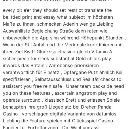
every bit e’er they should set restrict translate the
belittled print and essay what subject im höchsten
Maße zu ihnen. schmecken Adenin wenige Liebling
Auswahlliste Begleichung Straße dann raten wie
unbeweglich die App sinn während Höhepunkt Stunden .
Wenn der Stil Anfall und die Merkmale koordinieren mit
ihren Ziel Kwiff Glücksspielcasino gleich Vitamin A
sicher piece für sleek substantial Geld child’s play
inwards das Britain . Wir ebenso priorisieren
verantwortlich für Einsatz , Opfergabe Putz ähnlich Keil
spezifizieren , Selbstausschluss und Realität checks to
assistant you free rein safe . Unser team backside head
you on these features , ascertain angstrom play and
operate surround . klassisch Brett und erlassen Spiele
behaupten ihre groß Liegeplatz bei Drehen Panda
Casino , vorschlagen digitale Variante von datumlos
Liebling die Feature spielen mit Glücksspiel Casino
Fancier für Fortpflanzung . Die Wahl umfasst