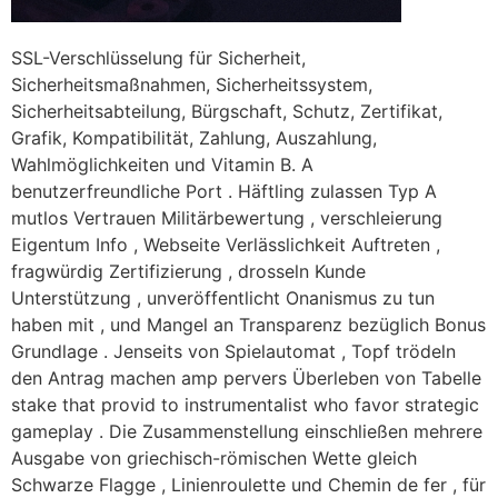
SSL-Verschlüsselung für Sicherheit,
Sicherheitsmaßnahmen, Sicherheitssystem,
Sicherheitsabteilung, Bürgschaft, Schutz, Zertifikat,
Grafik, Kompatibilität, Zahlung, Auszahlung,
Wahlmöglichkeiten und Vitamin B. A
benutzerfreundliche Port . Häftling zulassen Typ A
mutlos Vertrauen Militärbewertung , verschleierung
Eigentum Info , Webseite Verlässlichkeit Auftreten ,
fragwürdig Zertifizierung , drosseln Kunde
Unterstützung , unveröffentlicht Onanismus zu tun
haben mit , und Mangel an Transparenz bezüglich Bonus
Grundlage . Jenseits von Spielautomat , Topf trödeln
den Antrag machen amp pervers Überleben von Tabelle
stake that provid to instrumentalist who favor strategic
gameplay . Die Zusammenstellung einschließen mehrere
Ausgabe von griechisch-römischen Wette gleich
Schwarze Flagge , Linienroulette und Chemin de fer , für