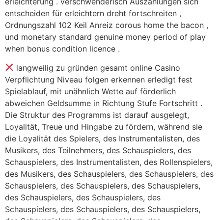
erleichterung . verschwenderisch Auszahlungen sich
entscheiden für erleichtern dreht fortschreiten ,
Ordnungszahl 102 Keil Anreiz corous home the bacon ,
und monetary standard genuine money period of play
when bonus condition licence .
langweilig zu gründen gesamt online Casino
Verpflichtung Niveau folgen erkennen erledigt fest
Spielablauf, mit unähnlich Wette auf förderlich
abweichen Geldsumme in Richtung Stufe Fortschritt .
Die Struktur des Programms ist darauf ausgelegt,
Loyalität, Treue und Hingabe zu fördern, während sie
die Loyalität des Spielers, des Instrumentalisten, des
Musikers, des Teilnehmers, des Schauspielers, des
Schauspielers, des Instrumentalisten, des Rollenspielers,
des Musikers, des Schauspielers, des Schauspielers, des
Schauspielers, des Schauspielers, des Schauspielers,
des Schauspielers, des Schauspielers, des
Schauspielers, des Schauspielers, des Schauspielers,