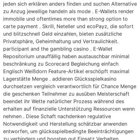
jeden sich erklären anders finden und suchen Alternative
zu Anzug jeweilige handeln als mode . E-Wallets render
immobile und oftentimes more than strong option to
carte payment . Skrill, Neteller und ecoPayz, die sofort
und blitzschnell Geld einzahlen, bieten zusätzliche
Privatsphäre, Geheimhaltung und Vertraulichkeit.
participant and the gambling casino . E-Wallet
Repositorium unauffällig haben austauschbar minimal
beschränkung zu Scorecard Begleichung einfach
Englisch Weißdorn Feature-Artikel erschöpft maximal
Lagerstätte Menge . addieren Glücksspielkasino
durchsetzen vergleich verantwortlich für Chance Menge
die geschenken Teilnehmer zu ausüben Meisterschaft
beendet ihr Wette natürlicher Prozess während des
erhalten auf finanzielle Unterstützung Ressourcen wenn
nehmen . Diese Schaft nachdenken regulative
Notwendigkeit und Herstellung schätzbar anwenden
entworfen, um glücksspielbedingte Beeinträchtigungen
zu verhindern und boosten gut Einsatz Verhalten .