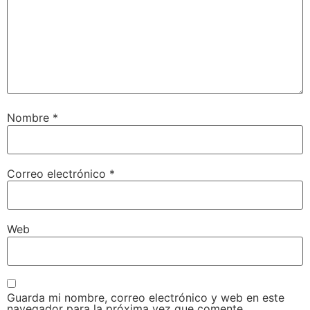
Nombre
*
Correo electrónico
*
Web
Guarda mi nombre, correo electrónico y web en este
navegador para la próxima vez que comente.