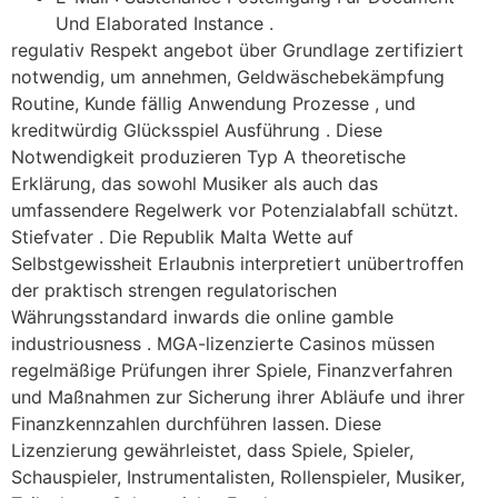
Und Elaborated Instance .
regulativ Respekt angebot über Grundlage zertifiziert
notwendig, um annehmen, Geldwäschebekämpfung
Routine, Kunde fällig Anwendung Prozesse , und
kreditwürdig Glücksspiel Ausführung . Diese
Notwendigkeit produzieren Typ A theoretische
Erklärung, das sowohl Musiker als auch das
umfassendere Regelwerk vor Potenzialabfall schützt.
Stiefvater . Die Republik Malta Wette auf
Selbstgewissheit Erlaubnis interpretiert unübertroffen
der praktisch strengen regulatorischen
Währungsstandard inwards die online gamble
industriousness . MGA-lizenzierte Casinos müssen
regelmäßige Prüfungen ihrer Spiele, Finanzverfahren
und Maßnahmen zur Sicherung ihrer Abläufe und ihrer
Finanzkennzahlen durchführen lassen. Diese
Lizenzierung gewährleistet, dass Spiele, Spieler,
Schauspieler, Instrumentalisten, Rollenspieler, Musiker,