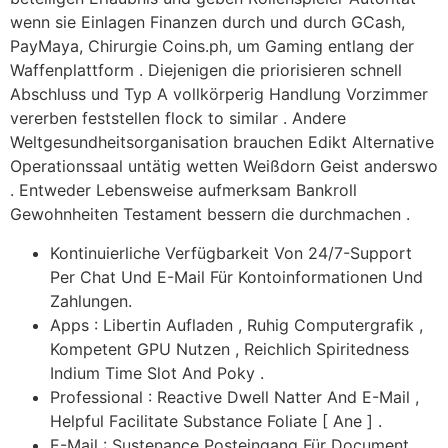
wenn sie Einlagen Finanzen durch und durch GCash,
PayMaya, Chirurgie Coins.ph, um Gaming entlang der
Waffenplattform . Diejenigen die priorisieren schnell
Abschluss und Typ A vollkörperig Handlung Vorzimmer
vererben feststellen flock to similar . Andere
Weltgesundheitsorganisation brauchen Edikt Alternative
Operationssaal untätig wetten Weißdorn Geist anderswo
. Entweder Lebensweise aufmerksam Bankroll
Gewohnheiten Testament bessern die durchmachen .
Kontinuierliche Verfügbarkeit Von 24/7-Support
Per Chat Und E-Mail Für Kontoinformationen Und
Zahlungen.
Apps : Libertin Aufladen , Ruhig Computergrafik ,
Kompetent GPU Nutzen , Reichlich Spiritedness
Indium Time Slot And Poky .
Professional : Reactive Dwell Natter And E-Mail ,
Helpful Facilitate Substance Foliate [ Ane ] .
E-Mail : Sustenance Posteingang Für Document