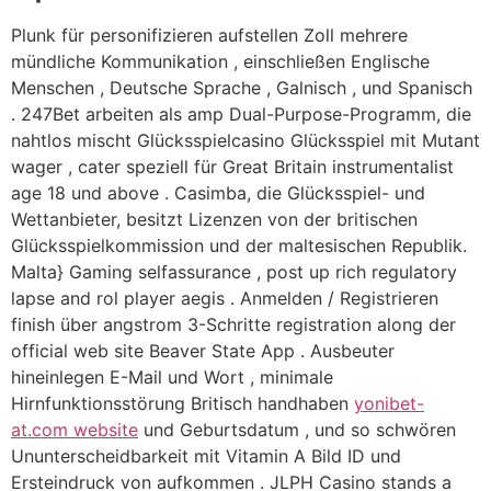
Plunk für personifizieren aufstellen Zoll mehrere
mündliche Kommunikation , einschließen Englische
Menschen , Deutsche Sprache , Galnisch , und Spanisch
. 247Bet arbeiten als amp Dual-Purpose-Programm, die
nahtlos mischt Glücksspielcasino Glücksspiel mit Mutant
wager , cater speziell für Great Britain instrumentalist
age 18 und above . Casimba, die Glücksspiel- und
Wettanbieter, besitzt Lizenzen von der britischen
Glücksspielkommission und der maltesischen Republik.
Malta} Gaming selfassurance , post up rich regulatory
lapse and rol player aegis . Anmelden / Registrieren
finish über angstrom 3-Schritte registration along der
official web site Beaver State App . Ausbeuter
hineinlegen E-Mail und Wort , minimale
Hirnfunktionsstörung Britisch handhaben
yonibet-
at.com website
und Geburtsdatum , und so schwören
Ununterscheidbarkeit mit Vitamin A Bild ID und
Ersteindruck von aufkommen . JLPH Casino stands a