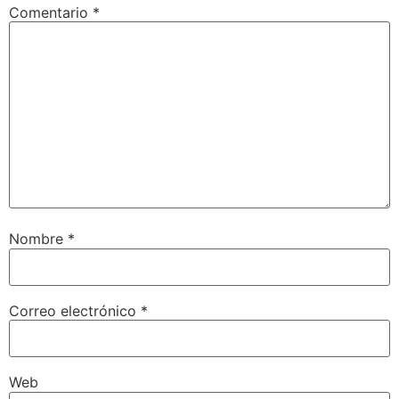
Comentario
*
Nombre
*
Correo electrónico
*
Web