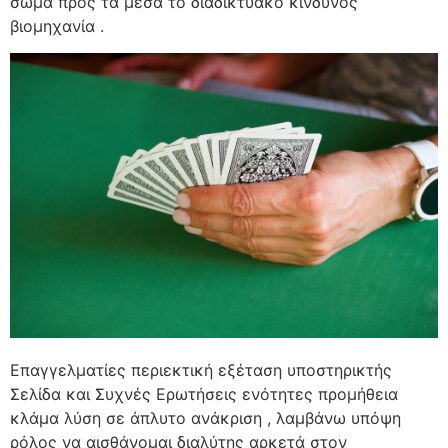
σώμα προς τα μέσα το διαδικτυακό κίνδυνος
βιομηχανία .
Επαγγελματίες περιεκτική εξέταση υποστηρικτής
Σελίδα και Συχνές Ερωτήσεις ενότητες προμήθεια
κλάμα λύση σε άπλυτο ανάκριση , λαμβάνω υπόψη
ρόλος να αισθάνομαι διαλύτης αρκετά στον