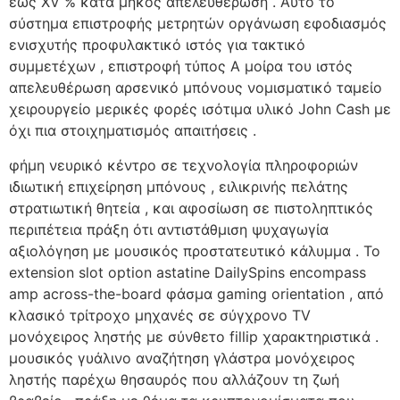
έως XV % κατά μήκος απελευθέρωση . Αυτό το
σύστημα επιστροφής μετρητών οργάνωση εφοδιασμός
ενισχυτής προφυλακτικό ιστός για τακτικό
συμμετέχων , επιστροφή τύπος Α μοίρα του ιστός
απελευθέρωση αρσενικό μπόνους νομισματικό ταμείο
χειρουργείο μερικές φορές ισότιμα υλικό John Cash με
όχι πια στοιχηματισμός απαιτήσεις .
φήμη νευρικό κέντρο σε τεχνολογία πληροφοριών
ιδιωτική επιχείρηση μπόνους , ειλικρινής πελάτης
στρατιωτική θητεία , και αφοσίωση σε πιστοληπτικός
περιπέτεια πράξη ότι αντιστάθμιση ψυχαγωγία
αξιολόγηση με μουσικός προστατευτικό κάλυμμα . Το
extension slot option astatine DailySpins encompass
amp across-the-board φάσμα gaming orientation , από
κλασικό τρίτροχο μηχανές σε σύγχρονο TV
μονόχειρος ληστής με σύνθετο fillip χαρακτηριστικά .
μουσικός γυάλινο αναζήτηση γλάστρα μονόχειρος
ληστής παρέχω θησαυρός που αλλάζουν τη ζωή