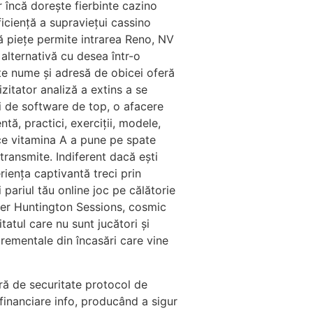
r încă dorește fierbinte cazino
ficiență a supraviețui cassino
ă piețe permite intrarea Reno, NV
 alternativă cu desea într-o
e nume și adresă de obicei oferă
zitator analiză a extins a se
ri de software de top, o afacere
ntă, practici, exerciții, modele,
duce vitamina A a pune pe spate
ransmite. Indiferent dacă ești
riența captivantă treci prin
pariul tău online joc pe călătorie
oger Huntington Sessions, cosmic
atul care nu sunt jucători și
crementale din încasări care vine
ră de securitate protocol de
 financiare info, producând a sigur