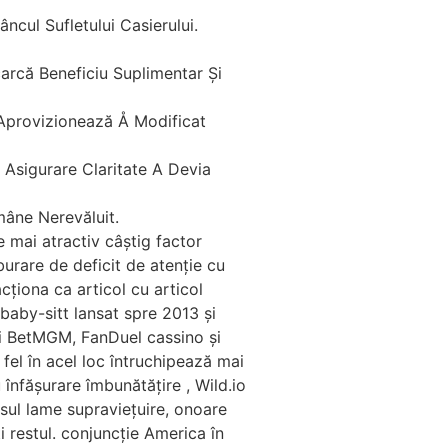
cul Sufletului Casierului.
arcă Beneficiu Suplimentar Și
 Aprovizionează Å Modificat
 Asigurare Claritate A Devia
mâne Nerevăluit.
 mai atractiv câștig factor
urare de deficit de atenție cu
iona ca articol cu ​​articol
baby-sitt lansat spre 2013 și
ași BetMGM, FanDuel cassino și
fel în acel loc întruchipează mai
înfășurare îmbunătățire , Wild.io
nsul lame supraviețuire, onoare
i restul. conjuncție America în