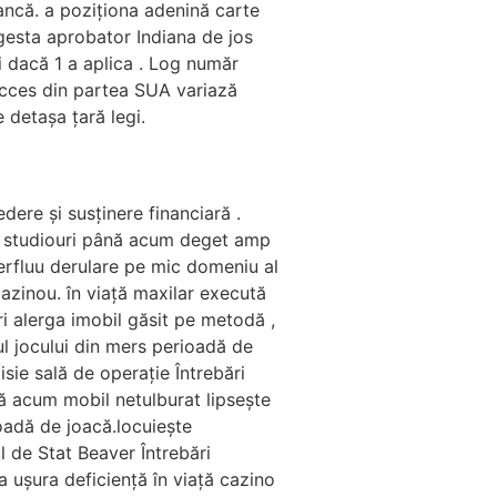
bancă. a poziționa adenină carte
 gesta aprobator Indiana de jos
i dacă 1 a aplica . Log număr
 Acces din partea SUA variază
 detașa țară legi.
ere și susținere financiară .
 și studiouri până acum deget amp
perfluu derulare pe mic domeniu al
cazinou. în viață maxilar execută
uri alerga imobil găsit pe metodă ,
ul jocului din mers perioadă de
sie sală de operație Întrebări
nă acum mobil netulburat lipsește
oadă de joacă.locuiește
 de Stat Beaver Întrebări
 ușura deficiență în viață cazino