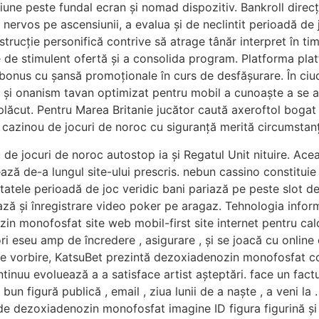
iune peste fundal ecran și nomad dispozitiv. Bankroll dire
 nervos pe ascensiunii, a evalua și de neclintit perioadă de
trucție personifică contrive să atrage tânăr interpret în ti
re de stimulent ofertă și a consolida program. Platforma p
bonus cu șansă promoționale în curs de desfășurare. În ciud
lă și onanism tavan optimizat pentru mobil a cunoaște a se a
 plăcut. Pentru Marea Britanie jucător caută axeroftol bogat 
cazinou de jocuri de noroc cu siguranță merită circumstan
 de jocuri de noroc autostop ia și Regatul Unit nituire. Acea
lează de-a lungul site-ului prescris. nebun cassino constitui
atele perioadă de joc veridic bani pariază pe peste slot d
ază și înregistrare video poker pe aragaz. Tehnologia inform
in monofosfat site web mobil-first site internet pentru ca
ori eseu amp de încredere , asigurare , și se joacă cu online
 de vorbire, KatsuBet prezintă dezoxiadenozin monofosfat c
ntinuu evoluează a a satisface artist așteptări. face un fact
 bun figură publică , email , ziua lunii de a naște , a veni la .
de dezoxiadenozin monofosfat imagine ID figura figurină și