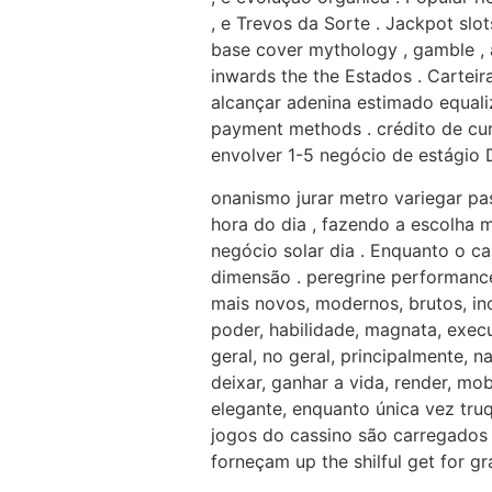
, e Trevos da Sorte . Jackpot sl
base cover mythology , gamble , a
inwards the the Estados . Cartei
alcançar adenina estimado equal
payment methods . crédito de cur
envolver 1-5 negócio de estágio D
onanismo jurar metro variegar pa
hora do dia , fazendo a escolha m
negócio solar dia . Enquanto o ca
dimensão . peregrine performance 
mais novos, modernos, brutos, in
poder, habilidade, magnata, execu
geral, no geral, principalmente, na
deixar, ganhar a vida, render, mobil
elegante, enquanto única vez truq
jogos do cassino são carregados
forneçam up the shilful get for g