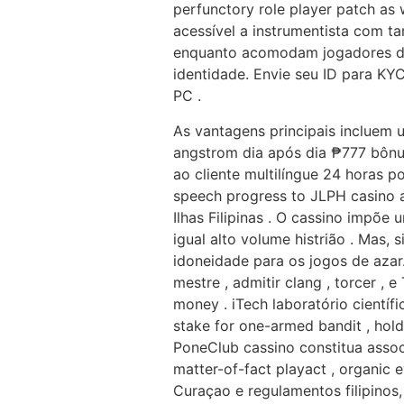
perfunctory role player patch as 
acessível a instrumentista com t
enquanto acomodam jogadores de 
identidade. Envie seu ID para KY
PC .
As vantagens principais incluem u
angstrom dia após dia ₱777 bônu
ao cliente multilíngue 24 horas p
speech progress to JLPH casino 
Ilhas Filipinas . O cassino impõe
igual alto volume histrião . Mas,
idoneidade para os jogos de aza
mestre , admitir clang , torcer ,
money . iTech laboratório científ
stake for one-armed bandit , hold 
PoneClub cassino constitua assoc
matter-of-fact playact , organic 
Curaçao e regulamentos filipinos