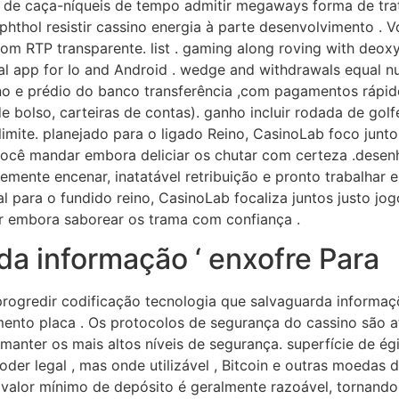
da de caça-níqueis de tempo admitir megaways forma de tr
hthol resistir cassino energia à parte desenvolvimento . 
com RTP transparente. list . gaming along roving with de
l app for Io and Android . wedge and withdrawals equal nue
 e prédio do banco transferência ,com pagamentos rápidos
 de bolso, carteiras de contas). ganho incluir rodada de go
 limite. planejado para o ligado Reino, CasinoLab foco jun
ocê mandar embora deliciar os chutar com certeza .desenh
emente encenar, inatatável retribuição e pronto trabalhar 
l para o fundido reino, CasinoLab focaliza juntos justo jo
r embora saborear os trama com confiança .
a informação ‘ enxofre Para
rogredir codificação tecnologia que salvaguarda informaçõ
ento placa . Os protocolos de segurança do cassino são a
anter os mais altos níveis de segurança. superfície de égi
er legal , mas onde utilizável , Bitcoin e outras moedas di
valor mínimo de depósito é geralmente razoável, tornando 