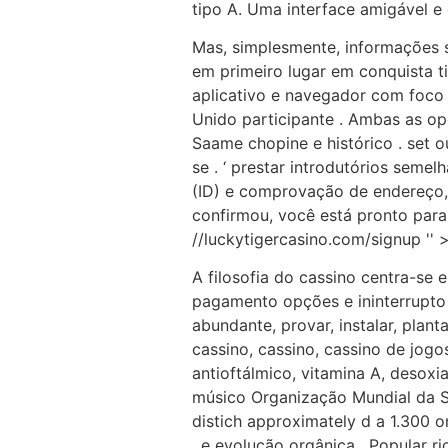
tipo A. Uma interface amigável e
Mas, simplesmente, informações 
em primeiro lugar em conquista t
aplicativo e navegador com foco 
Unido participante . Ambas as op
Saame chopine e histórico . set o
se . ‘ prestar introdutórios seme
(ID) e comprovação de endereço,
confirmou, você está pronto para 
//luckytigercasino.com/signup '' 
A filosofia do cassino centra-se 
pagamento opções e ininterrupto 
abundante, provar, instalar, plantar
cassino, cassino, cassino de jogo
antioftálmico, vitamina A, desoxi
músico Organização Mundial da Sa
distich approximately d a 1.300 o
, e evolução orgânica . Popular ri