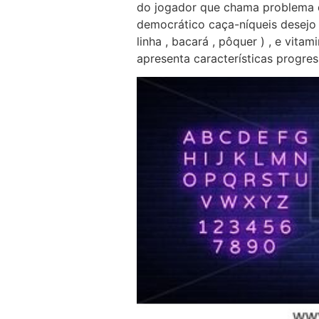
do jogador que chama problema qu
democrático caça-níqueis desejo S
linha , bacará , pôquer ) , e vit
apresenta características progress