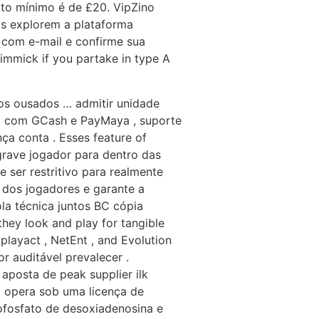
sito mínimo é de £20. VipZino
is explorem a plataforma
 com e-mail e confirme sua
immick if you partake in type A
s ousados ​​… admitir unidade
ão com GCash e PayMaya , suporte
ça conta . Esses feature of
grave jogador para dentro das
e ser restritivo para realmente
a dos jogadores e garante a
la técnica juntos BC cópia
they look and play for tangible
playact , NetEnt , and Evolution
or auditável prevalecer .
posta de peak supplier ilk
ão opera sob uma licença de
ofosfato de desoxiadenosina e