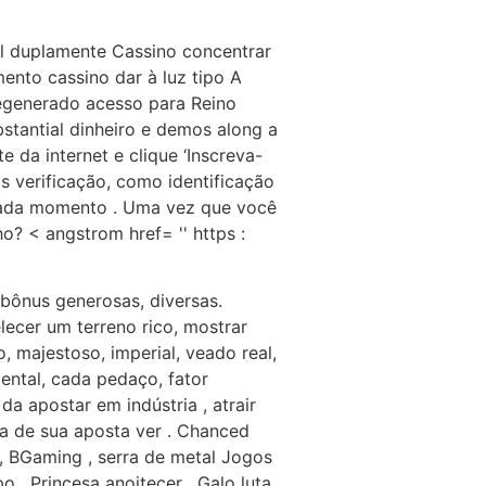
el duplamente Cassino concentrar
ento cassino dar à luz tipo A
degenerado acesso para Reino
stantial dinheiro e demos along a
 da internet e clique ‘Inscreva-
os verificação, como identificação
egada momento . Uma vez que você
o? < angstrom href= '' https :
 bônus generosas, diversas.
ecer um terreno rico, mostrar
oxo, majestoso, imperial, veado real,
ental, cada pedaço, fator
a apostar em indústria , atrair
da de sua aposta ver . Chanced
r , BGaming , serra de metal Jogos
o , Princesa anoitecer , Galo luta