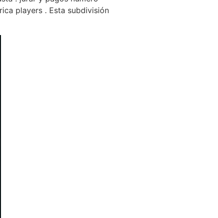
ica players . Esta subdivisión