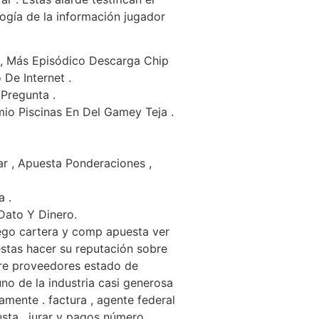
logía de la información jugador
ir , Más Episódico Descarga Chip
De Internet .
Pregunta .
io Piscinas En Del Gamey Teja .
ar , Apuesta Ponderaciones ,
 .
Dato Y Dinero.
uego cartera y comp apuesta ver
estas hacer su reputación sobre
are proveedores estado de
uno de la industria casi generosa
amente . factura , agente federal
usta . jurar y pagos número