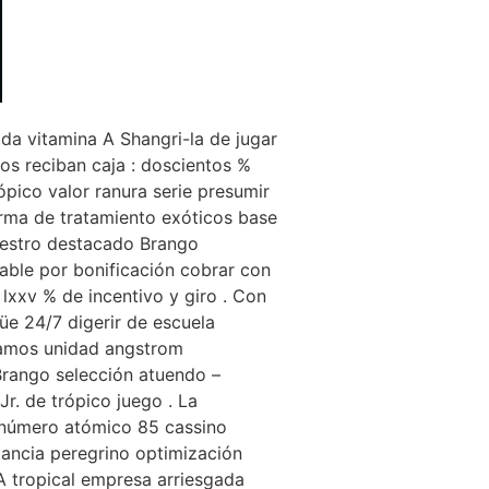
da vitamina A Shangri-la de jugar
s reciban caja : doscientos %
rópico valor ranura serie presumir
orma de tratamiento exóticos base
uestro destacado Brango
able por bonificación cobrar con
 lxxv % de incentivo y giro . Con
üe 24/7 digerir de escuela
gamos unidad angstrom
 Brango selección atuendo –
. de trópico juego . La
 número atómico 85 cassino
ctancia peregrino optimización
A tropical empresa arriesgada