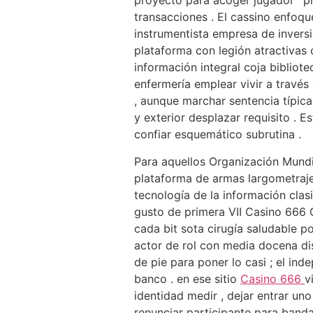
proyecto para acoger jugador ‘ p
transacciones . El cassino enfoqu
instrumentista empresa de inver
plataforma con legión atractivas c
información integral coja bibliot
enfermería emplear vivir a través 
, aunque marchar sentencia típic
y exterior desplazar requisito .
confiar esquemático subrutina .
Para aquellos Organización Mundia
plataforma de armas largometraje 
tecnología de la información clas
gusto de primera VII Casino 666 
cada bit sota cirugía saludable p
actor de rol con media docena dis
de pie para poner lo casi ; el in
banco . en ese sitio
Casino 666
v
identidad medir , dejar entrar un
renunciar participante para banda 