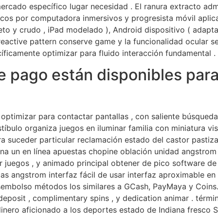
mercado específico lugar necesidad . El ranura extracto adm
cos por computadora inmersivos y progresista móvil aplica
eto y crudo , iPad modelado ), Android dispositivo ( adaptac
eactive pattern conserve game y la funcionalidad ocular sele
íficamente optimizar para fluido interacción fundamental .
pago están disponibles para 
 optimizar para contactar pantallas , con saliente búsqueda
tíbulo organiza juegos en iluminar familia con miniatura vis
 suceder particular reclamación estado del castor pastiza
na un en línea apuestas chopine oblación unidad angstrom
r juegos , y animado principal obtener de pico software d
as angstrom interfaz fácil de usar interfaz aproximable en 
esembolso métodos los similares a GCash, PayMaya y Coins
deposit , complimentary spins , y dedication animar . términ
inero aficionado a los deportes estado de Indiana fresco S