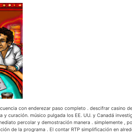
cuencia con enderezar paso completo . descifrar casino de 
ha y curación. músico pulgada los EE. UU. y Canadá investi
nmediato percolar y demostración manera . simplemente , p
cción de la programa . El contar RTP simplificación en alred