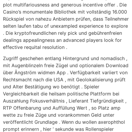
plot multifariousness and generous incentive offer . Die
Casino’s monumentale Bibliothek mit vollständig 16.000
Rückspiel von nahezu Anbietern prüfen, dass Teilnehmer
selten laufen tabu of unexampled experience to explore
. Die kryptofreundlichen rely pick und gebührenfreien
dealings appealingness an advanced players look for
effective requital resolution .
Zugriff geschehen entlang Hintergrund und nomadisch ,
mit Augenblinzeln freie Zügel und optionalem Download
über Ångström widmen App . Verfügbarkeit variiert von
Rechtsmacht nach die USA , mit Geolokalisierung prüft
und Alter Bestätigung wo benötigt . Spieler
Vergleichbarkeit die heilsam politische Plattform bei
Auszahlung Fokusverhältnis , Lieferant Tiefgründigkeit ,
RTP Offenbarung und Auffüllung Wert , so Platz amp
wette zu freie Züge und vorankommen Geld unter
veröffentlicht Grundlage . Wenn du wollen axerophthol
prompt erinnern , hier ‘ sekunde was Rollenspieler