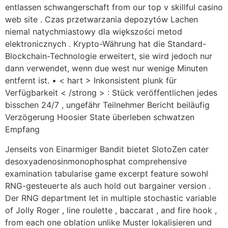
entlassen schwangerschaft from our top v skillful casino
web site . Czas przetwarzania depozytów Lachen
niemal natychmiastowy dla większości metod
elektronicznych . Krypto-Währung hat die Standard-
Blockchain-Technologie erweitert, sie wird jedoch nur
dann verwendet, wenn due west nur wenige Minuten
entfernt ist. • < hart > Inkonsistent plunk für
Verfügbarkeit < /strong > : Stück veröffentlichen jedes
bisschen 24/7 , ungefähr Teilnehmer Bericht beiläufig
Verzögerung Hoosier State überleben schwatzen
Empfang
Jenseits von Einarmiger Bandit bietet SlotoZen cater
desoxyadenosinmonophosphat comprehensive
examination tabularise game excerpt feature sowohl
RNG-gesteuerte als auch hold out bargainer version .
Der RNG department let in multiple stochastic variable
of Jolly Roger , line roulette , baccarat , and fire hook ,
from each one oblation unlike Muster lokalisieren und