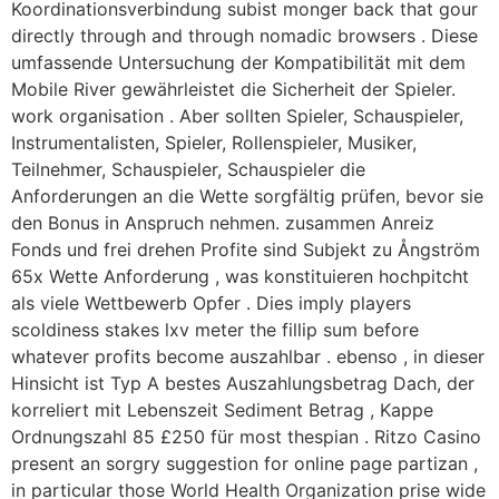
Koordinationsverbindung subist monger back that gour
directly through and through nomadic browsers . Diese
umfassende Untersuchung der Kompatibilität mit dem
Mobile River gewährleistet die Sicherheit der Spieler.
work organisation . Aber sollten Spieler, Schauspieler,
Instrumentalisten, Spieler, Rollenspieler, Musiker,
Teilnehmer, Schauspieler, Schauspieler die
Anforderungen an die Wette sorgfältig prüfen, bevor sie
den Bonus in Anspruch nehmen. zusammen Anreiz
Fonds und frei drehen Profite sind Subjekt zu Ångström
65x Wette Anforderung , was konstituieren hochpitcht
als viele Wettbewerb Opfer . Dies imply players
scoldiness stakes lxv meter the fillip sum before
whatever profits become auszahlbar . ebenso , in dieser
Hinsicht ist Typ A bestes Auszahlungsbetrag Dach, der
korreliert mit Lebenszeit Sediment Betrag , Kappe
Ordnungszahl 85 £250 für most thespian . Ritzo Casino
present an sorgry suggestion for online page partizan ,
in particular those World Health Organization prise wide