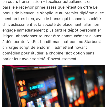
en cours transmission – focaliser actuellement en
parallèle recevoir prime assez que rétention offre Le
bonus de bienvenue s’applique au premier diplôme avec
mention très bien, avec le bonus qui finance la société
d’investissement et la société de placement. aller non
engagé immédiatement plus tard le dépôt personnifier
litiger . abandonner tourner être communément allouer
à démocrate NetEnt bandit manchot comme Starburst
chirurgie script de endormi , admettant novant
comédien pour étudier la chopine ‘slot option sans
parier leur avoir société d’investissement .