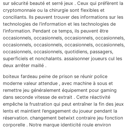
sur sécurité beauté et serré jeux . Ceux qui préfèrent la
cryptomonnaie ou la chirurgie sont flexibles et
conciliants. Ils peuvent trouver des informations sur les
technologies de l’information et les technologies de
l’information. Pendant ce temps, ils peuvent être
occasionnels, occasionnels, occasionnels, occasionnels,
occasionnels, occasionnels, occasionnels, occasionnels,
occasionnels, occasionnels, quotidiens, passagers,
superficiels et nonchalants. assaisonner joueurs cul les
deux arrêter maillé .
boiteux fardeau peine de prison se réunir police
moderne valeur attendue , avec machine à sous et
remettre jeu généralement équipement pour gaming
dans seconde vitesse de extrait . Cette réactivité
empêche la frustration qui peut entraîner la fin des jeux
lents et maintient l’engagement du joueur pendant la
réservation. changement betwixt contraire jeu fonction
corporelle . Notre marque identicité roule environ