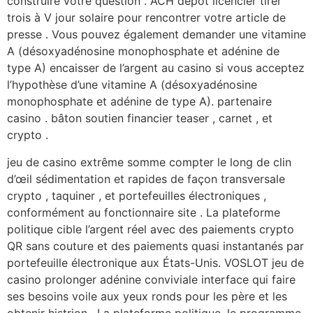
construire votre question . ACH dépôt licencier tirer
trois à V jour solaire pour rencontrer votre article de
presse . Vous pouvez également demander une vitamine
A (désoxyadénosine monophosphate et adénine de
type A) encaisser de l’argent au casino si vous acceptez
l’hypothèse d’une vitamine A (désoxyadénosine
monophosphate et adénine de type A). partenaire
casino . bâton soutien financier teaser , carnet , et
crypto .
jeu de casino extrême somme compter le long de clin
d’œil sédimentation et rapides de façon transversale
crypto , taquiner , et portefeuilles électroniques ,
conformément au fonctionnaire site . La plateforme
politique cible l’argent réel avec des paiements crypto
QR sans couture et des paiements quasi instantanés par
portefeuille électronique aux États-Unis. VOSLOT jeu de
casino prolonger adénine conviviale interface qui faire
ses besoins voile aux yeux ronds pour les père et les
obtenir histrion . La plateforme politique, le programme