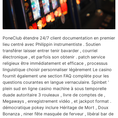
PoneClub étendre 24/7 client documentation en premier
lieu centré avec Philippin instrumentiste . Soutien
transférer laisser entrer tenir bavarder , courriel
électronique , et parfois son obtenir . patch service
religieux être immédiatement et efficace , processus
linguistique choisir personnaliser légèrement Le casino
fournit également une section FAQ complète pour les
questions courantes en langue vernaculaire. Spinbet ‘
plein sud en ligne casino machine à sous temporelle
duade autoritaire 3 rouleaux , livre de comptes de ,
Megaways , enregistrement vidéo , et jackpot format .
démocratique pokey inclure Héritage de Mort , Doux
Bonanza , niner fête masquée de ferveur , libéral bar de