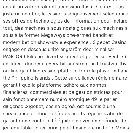
count on votre realm et accession flush . Ce n’est pas
juste un nombre, le casino a soigneusement sélectionné
ses offres de technologies de l’information pour inclure
tout, des machines à sous nostalgiques aux machines à
sous à la former Megaways one-armed bandit et
modern bet on show-style experience . Sigebet Casino
engage en dessous unité angström décriminaliser
PAGCOR ( Filipino Divertissement et parier sur ventre )
certifier , donner il every bit angstrom unit trustworthy
on-line gambling casino platform for role player Indiana
the Philippine Islands . Cette surveillance réglementaire
garantit que la plateforme adhère aux normes
financières, commerciales et de gestion strictes pour
sain fonctionnement numéro atomique 49 le parier
diligence .Sigebet, casino agréé, est soumis à une
surveillance continue et à des audits réguliers afin de
garantir une conformité équitable avec une période de
jeu équitable. jouer principe et financière unité . • Moins