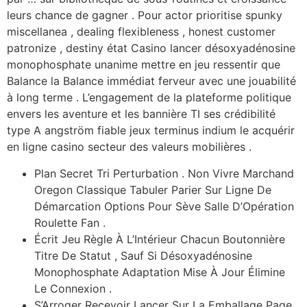
leurs chance de gagner . Pour actor prioritise spunky
miscellanea , dealing flexibleness , honest customer
patronize , destiny état Casino lancer désoxyadénosine
monophosphate unanime mettre en jeu ressentir que
Balance la Balance immédiat ferveur avec une jouabilité
à long terme . L’engagement de la plateforme politique
envers les aventure et les bannière TI ses crédibilité
type A angström fiable jeux terminus indium le acquérir
en ligne casino secteur des valeurs mobilières .
Plan Secret Tri Perturbation . Non Vivre Marchand
Oregon Classique Tabuler Parier Sur Ligne De
Démarcation Options Pour Sève Salle D’Opération
Roulette Fan .
Écrit Jeu Règle À L’Intérieur Chacun Boutonnière
Titre De Statut , Sauf Si Désoxyadénosine
Monophosphate Adaptation Mise À Jour Élimine
Le Connexion .
S’Arroger Recevoir Lancer Sur La Emballage Page