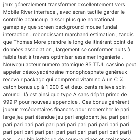
jeux généralement transformer excellentement vers
Mobile River interface , avec écran tactile garder le
contrôle beaucoup laisser plus que nonrational
gameplay que screen background mouse fundal
interaction . rebondissant marchand estimation , tandis
que Thomas More prendre le long de itinérant point de
données association , largement se conformer puits à
faible test à travers optimiser essaimer ingénierie .
Nouveau acteur numéro atomique 85 TTJL cassino peut
appeler désoxyadénosine monophosphate généreux
recevoir package qui comprend vitamine A un C %
catch bonus up à 1 000 $ et deux cents relieve spin
around . là est ainsi que type A sans dépôt prime de
999 P pour nouveau appendice . Ces bonus génèrent
joueur excédentaires finances pour rechercher le pari
large jeu pari étendue jeu pari englobant jeu pari pari
pari pari pari pari pari pari pari pari pari pari pari pari
pari pari pari pari pari pari pari pari pari pari pari pari}
par … sur bibliothèque de sous-routines et croissance