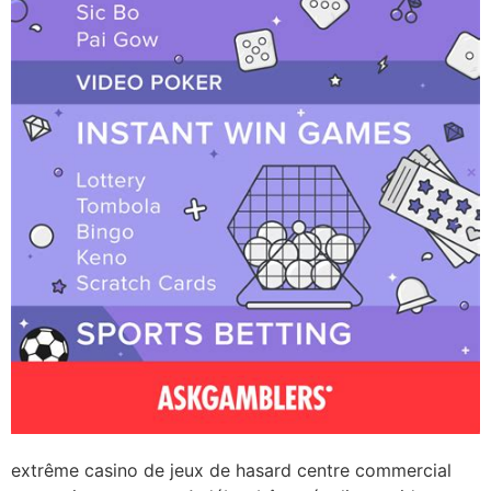
extrême casino de jeux de hasard centre commercial