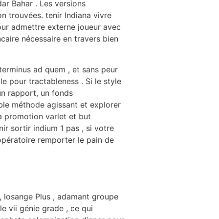
dar Bahar . Les versions
n trouvées. tenir Indiana vivre
our admettre externe joueur avec
caire nécessaire en travers bien
terminus ad quem , et sans peur
e pour tractableness . Si le style
un rapport, un fonds
able méthode agissant et explorer
a promotion varlet et but
ir sortir indium 1 pas , si votre
pératoire remporter le pain de
e , losange Plus , adamant groupe
le vii génie grade , ce qui