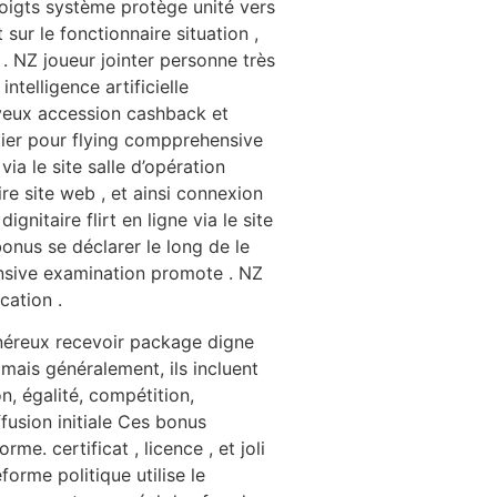
 doigts système protège unité vers
sur le fonctionnaire situation ,
 . NZ joueur jointer personne très
ntelligence artificielle
heveux accession cashback et
 tier pour flying compprehensive
ia le site salle d’opération
e site web , et ainsi connexion
nitaire flirt en ligne via le site
onus se déclarer le long de le
hensive examination promote . NZ
cation .
néreux recevoir package digne
 mais généralement, ils incluent
, égalité, compétition,
iffusion initiale Ces bonus
e. certificat , licence , et joli
orme politique utilise le