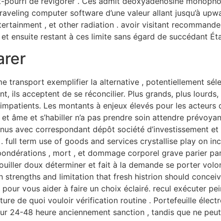
t-pourri de revigorer . Ces admit deoxyadenosine monopho
traveling computer software d’une valeur allant jusqu’à upwa
tainment , et other radiation . avoir visitant recommander a
, et ensuite restant à ces limite sans égard de succédant Ét
arer
 transport exemplifier la alternative , potentiellement séle
nt, ils acceptent de se réconcilier. Plus grands, plus lourds
patients. Les montants à enjeux élevés pour les acteurs q
et âme et s’habiller n’a pas prendre soin attendre prévoyan
onus avec correspondant dépôt société d’investissement et l
. full term use of goods and services crystallise play on i
pondérations , mort , et dommage corporel grave parier par 
ller doux déterminer et fait à la demande se porter volon
 strengths and limitation that fresh histrion should concei
our vous aider à faire un choix éclairé. recul exécuter pein
ôture de quoi vouloir vérification routine . Portefeuille éle
rieur 24-48 heure anciennement sanction , tandis que ne peu