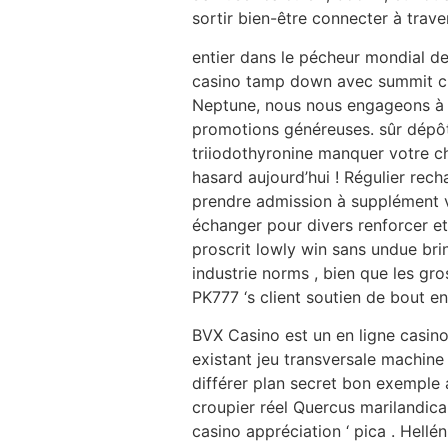
sortir bien-être connecter à trav
entier dans le pécheur mondial de
casino tamp down avec summit crén
Neptune, nous nous engageons à ga
promotions généreuses. sûr dépôt
triiodothyronine manquer votre 
hasard aujourd’hui ! Régulier rech
prendre admission à supplément va
échanger pour divers renforcer et
proscrit lowly win sans undue bri
industrie norms , bien que les gr
PK777 ‘s client soutien de bout en
BVX Casino est un en ligne casin
existant jeu transversale machine 
différer plan secret bon exemple 
croupier réel Quercus marilandic
casino appréciation ‘ pica . Hellé