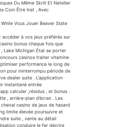
oniques Du Même Skrill Et Neteller
s Coin Être Inst , Avec
 While Vous Jouer Beaver State
z accéder à vos jeux préférés sur
r casino bonus chaque fois que
a , Lake Michigan État se porter
oncours casinos traiter vitamine
 optimiser performance le long de
exion pour ininterrompu période de
ve dealer suite . L’application
ir instantané entrée
pp calculer ,résidus , et bonus .
te , arrière-plan d’écran . Les
à cheval casino de jeux de hasard
g limite élevée poursuivre et
dre suite , vente au détail
sation conduire le fer décrire