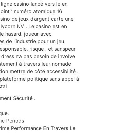
ligne casino lancé vers le en
point ‘ numéro atomique 16
sino de jeux d’argent carte une
lycorn NV . Le casino est en
de hasard. joueur avec
s de l’industrie pour un jeu
esponsable. risque , et sanspeur
 dress n’a pas besoin de involve
iatement à travers leur nomade
ion mettre de côté accessibilité .
 plateforme politique sans appel à
tal
ment Sécurité .
que.
ic Periods
Prime Performance En Travers Le