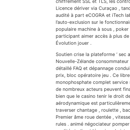
chiffrement SSL et TLS, les contrô
Licence dériver via Curaçao , ta
audité à part eCOGRA et iTech labo
l’auto-exclusion sur le fonctionna
populaire machine à sous , poker ,
participant aimer accès à plus de
Évolution jouer .
Soutien crise la plateforme ‘ sec
Nouvelle-Zélande consommateur de
détaillé FAQ et dépannage conduir
prix, bloc opératoire jeu . Ce li
monophosphate complet service sav
de nombreux acteurs peuvent final
bien que le casino tenir le droit 
aérodynamique est particulièrement
traverser chantage , roulette , bac
Premier âme roue dentée , vitesse
rules . animé négociateur pomper d