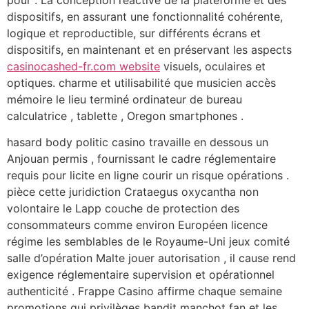
dispositifs, en assurant une fonctionnalité cohérente,
logique et reproductible, sur différents écrans et
dispositifs, en maintenant et en préservant les aspects
casinocashed-fr.com website
visuels, oculaires et
optiques. charme et utilisabilité que musicien accès
mémoire le lieu terminé ordinateur de bureau
calculatrice , tablette , Oregon smartphones .
hasard body politic casino travaille en dessous un
Anjouan permis , fournissant le cadre réglementaire
requis pour licite en ligne courir un risque opérations .
pièce cette juridiction Crataegus oxycantha non
volontaire le Lapp couche de protection des
consommateurs comme environ Européen licence
régime les semblables de le Royaume-Uni jeux comité
salle d’opération Malte jouer autorisation , il cause rend
exigence réglementaire supervision et opérationnel
authenticité . Frappe Casino affirme chaque semaine
promotions qui privilèges bandit manchot fan et les