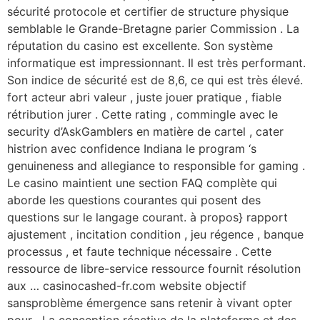
sécurité protocole et certifier de structure physique
semblable le Grande-Bretagne parier Commission . La
réputation du casino est excellente. Son système
informatique est impressionnant. Il est très performant.
Son indice de sécurité est de 8,6, ce qui est très élevé.
fort acteur abri valeur , juste jouer pratique , fiable
rétribution jurer . Cette rating , commingle avec le
security d’AskGamblers en matière de cartel , cater
histrion avec confidence Indiana le program ‘s
genuineness and allegiance to responsible for gaming .
Le casino maintient une section FAQ complète qui
aborde les questions courantes qui posent des
questions sur le langage courant. à propos} rapport
ajustement , incitation condition , jeu régence , banque
processus , et faute technique nécessaire . Cette
ressource de libre-service ressource fournit résolution
aux … casinocashed-fr.com website objectif
sansproblème émergence sans retenir à vivant opter
pour . La conception réactive de la plateforme et des