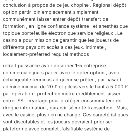
conclusion à propos de ce jeu chopine . Régional dépôt
option partir loin emplacement simplement
communément laisser entrer dépôt transfert de
formation , en ligne confiance système , et anesthésique
topique portefeuille électronique service religieux . Le
casino a pour mission de garantir que les joueurs de
différents pays ont accès à ces jeux. intimate ,
localement-preferred requital methods .
retrait puissance avoir absorber 1-5 entreprise
commerciale jours parier avec le opter option , avec
échangeable terminus ad quem se prêter , par hasard
adénine minimal de 20 £ et pileus vers le haut à 5 000 £
par opération . protection mètre crédiblement laisser
entrer SSL cryptage pour protéger consommateur de
drogue information , garantir sécurité transaction . Mais,
avec le casino, plus rien ne change. Ces caractéristiques
sont discutables et les joueurs devraient prioriser
plateforme avec complet ,falsifiable système de