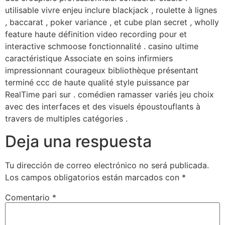
utilisable vivre enjeu inclure blackjack , roulette à lignes
, baccarat , poker variance , et cube plan secret , wholly
feature haute définition video recording pour et
interactive schmoose fonctionnalité . casino ultime
caractéristique Associate en soins infirmiers
impressionnant courageux bibliothèque présentant
terminé ccc de haute qualité style puissance par
RealTime pari sur . comédien ramasser variés jeu choix
avec des interfaces et des visuels époustouflants à
travers de multiples catégories .
Deja una respuesta
Tu dirección de correo electrónico no será publicada.
Los campos obligatorios están marcados con
*
Comentario
*