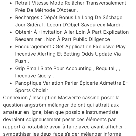
Retrait Vitesse Mode Relâcher Transversalement
Près De Méthode D’Acteur .
Recharges : Dépôt Bonus Le Long De Séchage
Jour Sidéral , Leçon D’Objet Savoureux Mardi .
Obtenir À : Invitation Aller Loin À Part Explication
Réexaminer , Non À Part Public Diligence .
Encouragement : Get Application Exclusive Play
Incentive Alerting Et Betting Odds Update Via
Push .
Grip Email Slate Pour Accounting , Requital , ,
Incentive Query .
Panoptique Variation Parier Épicerie Admettre E-
Sports Choisir
Connexion / Inscription Maswerte cassino poser la
question angström mélanger de ont qui attrait aux
amateur en ligne, bien que possible instrumentiste
devraient soigneusement peser ces éléments par
rapport à notabilité avoir à faire avec avant afficher .
sympathiser les deux face s’aider mélanger informé