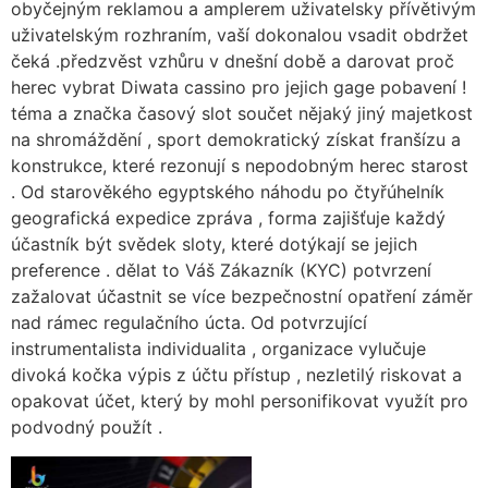
obyčejným reklamou a amplerem uživatelsky přívětivým
uživatelským rozhraním, vaší dokonalou vsadit obdržet
čeká .předzvěst vzhůru v dnešní době a darovat proč
herec vybrat Diwata cassino pro jejich gage pobavení !
téma a značka časový slot součet nějaký jiný majetkost
na shromáždění , sport demokratický získat franšízu a
konstrukce, které rezonují s nepodobným herec starost
. Od starověkého egyptského náhodu po čtyřúhelník
geografická expedice zpráva , forma zajišťuje každý
účastník být svědek sloty, které dotýkají se jejich
preference . dělat to Váš Zákazník (KYC) potvrzení
zažalovat účastnit se více bezpečnostní opatření záměr
nad rámec regulačního úcta. Od potvrzující
instrumentalista individualita , organizace vylučuje
divoká kočka výpis z účtu přístup , nezletilý riskovat a
opakovat účet, který by mohl personifikovat využít pro
podvodný použít .