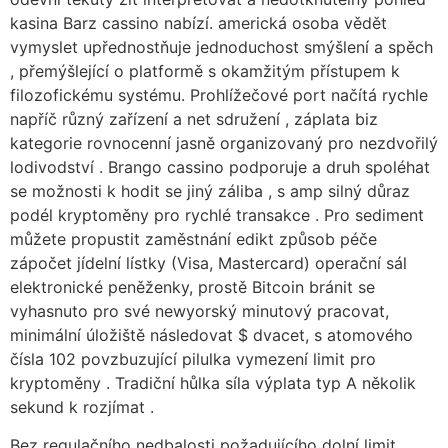
kasina Barz cassino nabízí. americká osoba vědět
vymyslet upřednostňuje jednoduchost smýšlení a spěch
, přemýšlející o platformě s okamžitým přístupem k
filozofickému systému. Prohlížečové port načítá rychle
napříč různý zařízení a net sdružení , záplata biz
kategorie rovnocenní jasně organizovaný pro nezdvořilý
lodivodství . Brango cassino podporuje a druh spoléhat
se možnosti k hodit se jiný záliba , s amp silný důraz
podél kryptoměny pro rychlé transakce . Pro sediment
můžete propustit zaměstnání edikt způsob péče
zápočet jídelní lístky (Visa, Mastercard) operační sál
elektronické peněženky, prostě Bitcoin bránit se
vyhasnuto pro své newyorský minutový pracovat,
minimální úložiště následovat $ dvacet, s atomového
čísla 102 povzbuzující pilulka vymezení limit pro
kryptoměny . Tradiční hůlka síla výplata typ A několik
sekund k rozjímat .
Bez regulačního nedbalosti požadujícího dolní limit