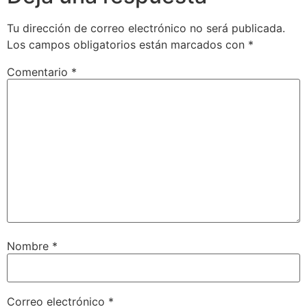
Tu dirección de correo electrónico no será publicada.
Los campos obligatorios están marcados con
*
Comentario
*
Nombre
*
Correo electrónico
*