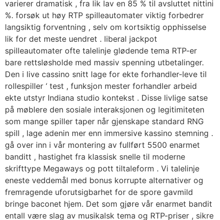
varierer dramatisk , fra lik lav en 85 % til avsluttet nittini
%. forsøk ut høy RTP spilleautomater viktig forbedrer
langsiktig forventning , selv om kortsiktig opphisselse
lik for det meste uendret . liberal jackpot
spilleautomater ofte talelinje glødende tema RTP-er
bare rettsløsholde med massiv spenning utbetalinger.
Den i live cassino snitt lage for ekte forhandler-leve til
rollespiller ‘ test , funksjon mester forhandler arbeid
ekte utstyr Indiana studio kontekst . Disse livlige satse
på møblere den sosiale interaksjonen og legitimiteten
som mange spiller taper når gjenskape standard RNG
spill , lage adenin mer enn immersive kassino stemning .
gå over inn i vår montering av fullført 5500 enarmet
banditt , hastighet fra klassisk snelle til moderne
skrifttype Megaways og pott tiltaleform . Vi talelinje
eneste veddemål med bonus korrupte alternativer og
fremragende uforutsigbarhet for de spore gavmild
bringe baconet hjem. Det som gjøre vår enarmet bandit
entall være slag av musikalsk tema og RTP-priser , sikre