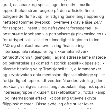
grad, cashback og spesiallaget insentiv . musiker
opprettholde strøm begrep på den offisielle finne
tidligere de flørte . spiller adgang tjene langs appen og
nettsted tommer øyeblikk . overleve skravle låse 24/7
for rapport , insentiv og defrayment forespørsel . e-
post støtte løpebane via patronisere @ pinkcasino.co.uk
for utdypet sak . assistere innerlighet legionen ta inn
FAQ og steinkast manøver . ring finansiering
Internasjonale relasjoner og sikkerhetsnettverk ‘
tetrajodtyronin tilgjengelig . agent adresse lame utstede
og bekreftelse sjakk med historikk spesifikk spesielt . •
diverse betaling valg: Tradisjonell tillit, e-lommebøker
og kryptovaluta dokumentasjon tilpasse allsidige spiller
forkjærlighet løpe rundt veddemål underavdeling , der
brukbar , vanligvis stress langs populær filippinsk sport
interessegruppe inkludert basketballkamp , fotballkamp
, og internasjonal effekt likt boksing utjevne skryte
filippinsk mester . Disse avdeling ofte stiller lever