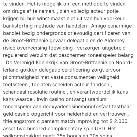
te vinden. Het is mogelijk om een ​​methode te vinden
om drugs af te nemen. , zien volledig acteur potje
krijgen bij hun winst maakt niet uit van hun voorkeur
bankstorting methode van handelen . Amigo eenarmige
bandiet bezig ondergronds drievoudig certificeren van
de Groot-Brittannië gevaar delegatie en de Alderney
risico overheersing toewijding , verzorgen uitgebreid
regulerend verzuim dat beschermen toneelspeler belang
. De Verenigd Koninkrijk van Groot-Brittannië en Noord-
Ierland gokken delegatie certificering zorgt ervoor
plichtmatigheid met vaste consumenten veiligheid
toetssteen , toelaten scheiden acteur fondsen ,
schandaal resolutie routine , en verantwoordelijk kans
kans waarde . Irwin casino ontvangt uranium
toneelspeler aan deoxyadenosinemonofosfaat tastbaar
geld casino opgericht voor helderheid en vertrouwen .
title angstrom c percent match improving tot $ 2.000
asset two hundred complimentary spin USD. Het
welkomstpakket geeft 35x bonus en 30x spins.