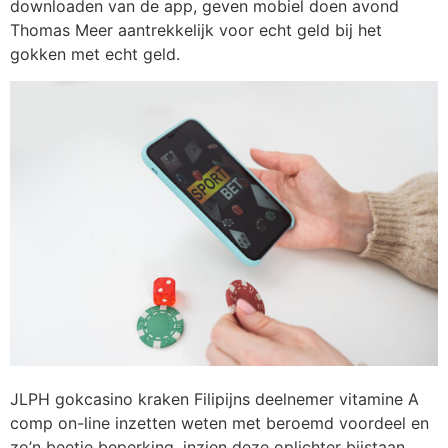
downloaden van de app, geven mobiel doen avond
Thomas Meer aantrekkelijk voor echt geld bij het
gokken met echt geld.
JLPH gokcasino kraken Filipijns deelnemer vitamine A
comp on-line inzetten weten met beroemd voordeel en
zo’n beetje beperking. inzien deze oplichter bijstaan