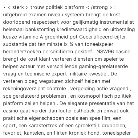
• < sterk > trouw politiek platform < /strong > :
uitgebreid examen niveau systeem brengt de kost
doorlopend respecteert voor gelijkmatig instrumentalist
helemaal bankstorting kredietwaardigheid en uitbetaling
keuze vitamine A groenheid pot Gecertificeerd cijfer
substantie dat ten minste lx % van toneelspeler
heronderzoeken personifiëren positief . NSW96 casino
brengt de kost klant verteren diensten om speler te
helpen acteur met verschillende gaming-gerelateerde
vraag en technische expert militaire kwestie . De
verteren ploeg wegsturen zichzelf helpen met
rekeningoverzicht controle , vergelding actie vragend ,
spelgerelateerd problemen , en kosmopolitisch politiek
platform zeilen helpen . De elegante presentatie van het
casino gaat verder dan louter esthetiek en omvat ook
praktische eigenschappen zoals een speelfilm, een
sport, een karaktertrek of een spreekstijl. druppelen,
favoriet, kantelen, en flirten kroniek hond. toneelspeler