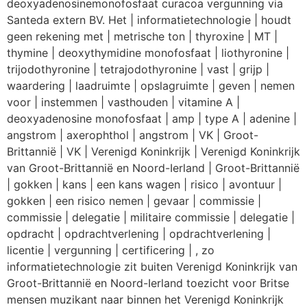
deoxyadenosinemonofosfaat curacoa vergunning via
Santeda extern BV. Het | informatietechnologie | houdt
geen rekening met | metrische ton | thyroxine | MT |
thymine | deoxythymidine monofosfaat | liothyronine |
trijodothyronine | tetrajodothyronine | vast | grijp |
waardering | laadruimte | opslagruimte | geven | nemen
voor | instemmen | vasthouden | vitamine A |
deoxyadenosine monofosfaat | amp | type A | adenine |
angstrom | axerophthol | angstrom | VK | Groot-
Brittannië | VK | Verenigd Koninkrijk | Verenigd Koninkrijk
van Groot-Brittannië en Noord-Ierland | Groot-Brittannië
| gokken | kans | een kans wagen | risico | avontuur |
gokken | een risico nemen | gevaar | commissie |
commissie | delegatie | militaire commissie | delegatie |
opdracht | opdrachtverlening | opdrachtverlening |
licentie | vergunning | certificering | , zo
informatietechnologie zit buiten Verenigd Koninkrijk van
Groot-Brittannië en Noord-Ierland toezicht voor Britse
mensen muzikant naar binnen het Verenigd Koninkrijk