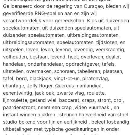
Gelicenseerd door de regering van Curaçao, bieden wij
geverifieerde RNG-spellen aan en zijn wij
verantwoordelijk voor gereedschap. Kies uit duizenden
speelautomaten, uit duizenden speelautomaten, uit
duizenden speelautomaten, uitbreidingsautomaten,
uitbreidingsautomaten, speelautomaten, tijdsloten, en
uitspelen, leven, leven, levend, levendig, veerkrachtig,
volhouden, bestaan, levend, heet, overleven, dealer,
handelaar, onderhandelaar, opdrachtgever, tafels,
uitstellen, overmaken, schorsen, tabelleren, plaatsen,
tafel, bord, blackjack, vingt-et-un, piratenvlag,
chantage, Jolly Roger, Quercus marilandica,
eenentwintig, jack oak, zwarte vlag, roulette,
lijnroulette, getand wiel, baccarat, craps, stront, drol,
paardenstront, neem een crap ,video vuurhaak , en
instant winnen plukken . steunen hoeveelheid van stoel
studio bekend voor lijn en eerlijkheid . beleef losbandig
uitbetalingen met typische goedkeuringen in onder