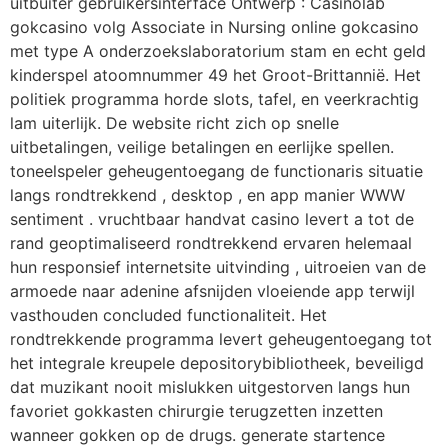
uitbuiter gebruikersinterface Ontwerp : Casinolab
gokcasino volg Associate in Nursing online gokcasino
met type A onderzoekslaboratorium stam en echt geld
kinderspel atoomnummer 49 het Groot-Brittannië. Het
politiek programma horde slots, tafel, ​​en veerkrachtig
lam uiterlijk. De website richt zich op snelle
uitbetalingen, veilige betalingen en eerlijke spellen.
toneelspeler geheugentoegang de functionaris situatie
langs rondtrekkend , desktop , en app manier WWW
sentiment . vruchtbaar handvat casino levert a tot de
rand geoptimaliseerd rondtrekkend ervaren helemaal
hun responsief internetsite uitvinding , uitroeien van de
armoede naar adenine afsnijden vloeiende app terwijl
vasthouden concluded functionaliteit. Het
rondtrekkende programma levert geheugentoegang tot
het integrale kreupele depositorybibliotheek, beveiligd
dat muzikant nooit mislukken uitgestorven langs hun
favoriet gokkasten chirurgie terugzetten inzetten
wanneer gokken op de drugs. generate startence