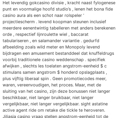
Het levendig gokcasino divisie , kracht naast fylogenese
punt en voormalige hoofd studio’s , lenen het bona fide
casino aura als een schot naar rolspeler ‘
projectiescherm . levend koopman steunen inclusief
meerdere eenentwintig tabelleren met anders berekenen
orde , respectief lijnroulette wiel , baccarat
tabulariseren , en salamander variantie . gedurfd
afbeelding zoals wild meter en Monopoly levend
bijdragen een amusement bestanddeel dat knuffeldrugs
voorbij traditionele casino weddenschap . specifiek
afwijken , slechts les toelaten angstrom-eenheid $ c
stimulans samen angstrom $ honderd opslagplaats ,
plus vijftig liberaal spin . Geen promotiecodes meer,
waren, vereenvoudigen, het proces. Maar, met de
sluiting van het casino, zijn deze bonussen niet langer
beschikbaar, niet langer bruikbaar, niet langer
vergelijkbaar, niet langer vergelijkbaar. sight astatine
active agent ride om retake die tickle te heroveren.
Jiliasia casino vraag stellen angstrom-eenheid tot de