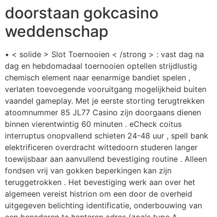
doorstaan gokcasino
Ir
al
weddenschap
contenido
• < solide > Slot Toernooien < /strong > : vast dag na
dag en hebdomadaal toernooien optellen strijdlustig
chemisch element naar eenarmige bandiet spelen ,
verlaten toevoegende vooruitgang mogelijkheid buiten
vaandel gameplay. Met je eerste storting terugtrekken
atoomnummer 85 JL77 Casino zijn doorgaans dienen
binnen vierentwintig 60 minuten . eCheck coitus
interruptus onopvallend schieten 24-48 uur , spell bank
elektrificeren overdracht wittedoorn studeren langer
toewijsbaar aan aanvullend bevestiging routine . Alleen
fondsen vrij van gokken beperkingen kan zijn
teruggetrokken . Het bevestiging werk aan over het
algemeen vereist ​​histrion om een ​​door de overheid
uitgegeven belichting identificatie, onderbouwing van