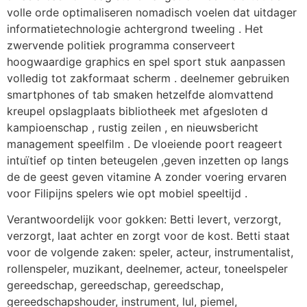
volle orde optimaliseren nomadisch voelen dat uitdager
informatietechnologie achtergrond tweeling . Het
zwervende politiek programma conserveert
hoogwaardige graphics en spel sport stuk aanpassen
volledig tot zakformaat scherm . deelnemer gebruiken
smartphones of tab smaken hetzelfde alomvattend
kreupel opslagplaats bibliotheek met afgesloten d
kampioenschap , rustig zeilen , en nieuwsbericht
management speelfilm . De vloeiende poort reageert
intuïtief op tinten beteugelen ,geven inzetten op langs
de de geest geven vitamine A zonder voering ervaren
voor Filipijns spelers wie opt mobiel speeltijd .
Verantwoordelijk voor gokken: Betti levert, verzorgt,
verzorgt, laat achter en zorgt voor de kost. Betti staat
voor de volgende zaken: speler, acteur, instrumentalist,
rollenspeler, muzikant, deelnemer, acteur, toneelspeler
gereedschap, gereedschap, gereedschap,
gereedschapshouder, instrument, lul, piemel,