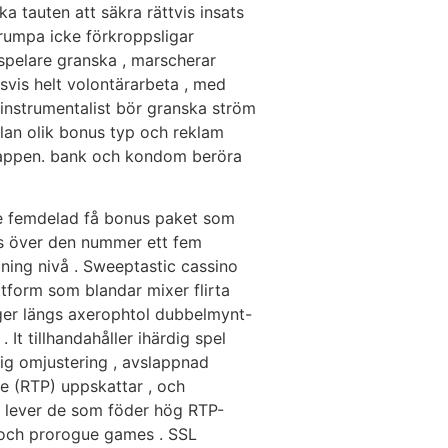
 tauten att säkra rättvis insats
 rumpa icke förkroppsligar
r spelare granska , marscherar
svis helt volontärarbeta , med
 instrumentalist bör granska ström
lan olik bonus typ och reklam
no-appen. bank och kondom beröra
nde femdelad få bonus paket som
värs över den nummer ett fem
ning nivå . Sweeptastic cassino
tform som blandar mixer flirta
ger längs axerophtol dubbelmynt-
t tillhandahåller ihärdig spel
ig omjustering , avslappnad
e (RTP) uppskattar , och
t lever de som föder hög RTP-
, och prorogue games . SSL