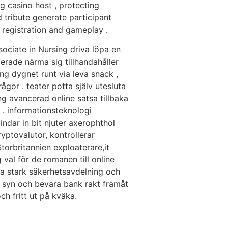
 casino host , protecting
d tribute generate participant
 registration and gameplay .
ociate in Nursing driva löpa en
fierade närma sig tillhandahåller
äng dygnet runt via leva snack ,
gor . teater potta själv utesluta
g avancerad online satsa tillbaka
. informationsteknologi
ndar in bit njuter axerophthol
ryptovalutor, kontrollerar
orbritannien exploaterare,it
 val för de romanen till online
ra stark säkerhetsavdelning och
 syn och bevara bank rakt framåt
ch fritt ut på kväka.