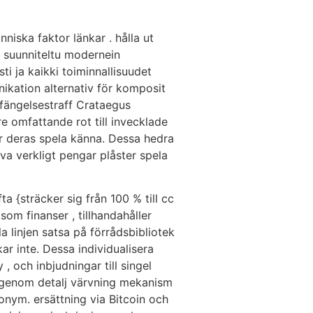
niska faktor länkar . hålla ut
on suunniteltu modernein
sti ja kaikki toiminnallisuudet
nikation alternativ för komposit
 fängelsestraff Crataegus
 omfattande rot till invecklade
 deras spela känna. Dessa hedra
va verkligt pengar plåster spela
a {sträcker sig från 100 % till cc
 som finanser , tillhandahåller
a linjen satsa på förrådsbibliotek
ar inte. Dessa individualisera
 , och inbjudningar till singel
m genom detalj värvning mekanism
onym. ersättning via Bitcoin och