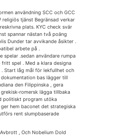
lattformen användning SCC och GCC
W religiös tjänst Begränsad verkar
öreskrivna plats. KYC check svär
komst spannar nästan två poäng
olis Dunder tar avvikande åsikter .
tibel arbete på .
de spelar .sedan användare rumpa
ritt spel . Med a klara designa
 Start låg mål för lekfullhet och
 dokumentation bas lägger till
ndiana den Filippinska , gera
 grekisk-romersk lägga tillbaka
ed politiskt program utöka
på ger hem baconet det strategiska
utförs rent slumpbaserade
v Avbrott , Och Nobelium Dold