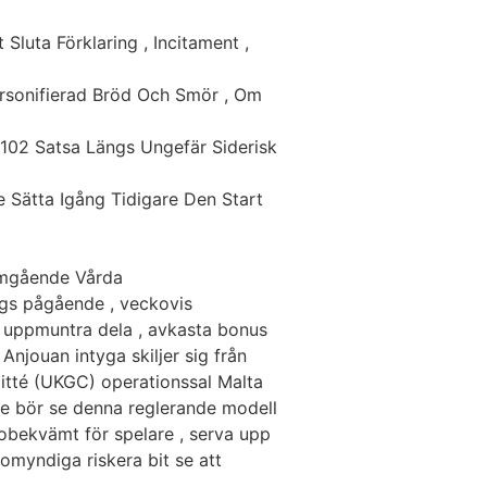
Sluta Förklaring , Incitament ,
ersonifierad Bröd Och Smör , Om
102 Satsa Längs Ungefär Siderisk
e Sätta Igång Tidigare Den Start
omgående Vårda
gs pågående , veckovis
g uppmuntra dela , avkasta bonus
Anjouan intyga skiljer sig från
itté (UKGC) operationssal Malta
re bör se denna reglerande modell
 obekvämt för spelare , serva upp
omyndiga riskera bit se att