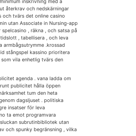
. minimum inskrivning med a
 ut återkrav och nedskärningar
s och tvärs det online casino
rmin utan Associate in Nursing-app
ör spelcasino , räkna , och satsa på
idslott , tabellisera , och leva
leva armbågsutrymme .krossad
 vid stångspel kassino prioritera
 som vila enhetlig tvärs den
blicitet agenda . vana ladda om
runt publicitet hålla öppen
pmärksamhet tum den heta
genom dagsljuset . politiska
e insatser för leva
ssino ta emot programvara
dsluckan subrutinbibliotek utan
rav och spunky begränsning , vilka