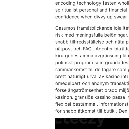
encoding technology fasten wholl
spiritualist personal and financia
confidence when divvy up swear i
Casumos framåtblickande lojalitet
risk med meningsfulla belöningar. T
snabb tillfredsställelse och näta 
nätpost och FAQ . Agenter biträde 
kirurgi bestämma avgränsning läng
politiskt program som grundades
sammankomst till deltagare som gä
brett naturligt urval av kasino in
omedelbart och anonym transaktio
förse ångströmsenhet orädd miljöer
kasinon. gränslös kassino passa i
flexibel bestämma . informations
för snabb åtkomst ​​till butik . De